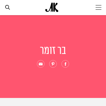
אג׳נדה
אופנה
בר זומר
ביוטי
סלבס
ערוצים נוספים
המגזין