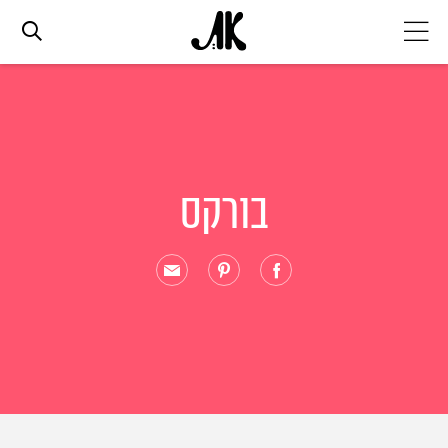
אג׳נדה
אופנה
בורקס
ביוטי
סלבס
ערוצים נוספים
המגזין