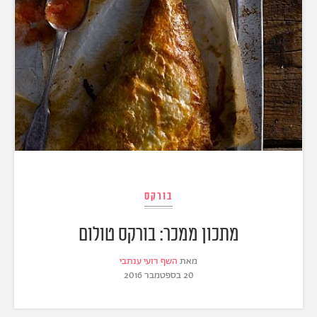
בורקס
מתכון ממכר: בורקס טולום
מאת
השף רועי ענתבי
20 בספטמבר 2016