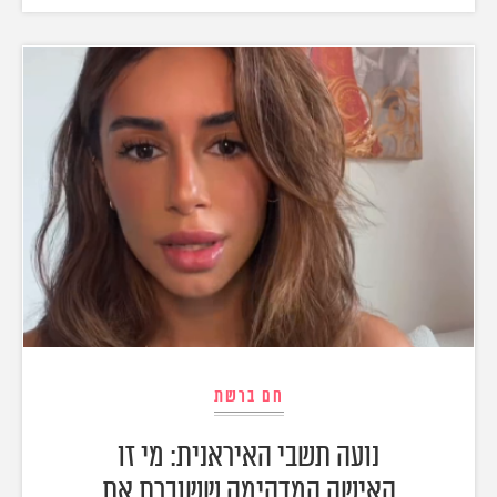
חם ברשת
נועה תשבי האיראנית: מי זו
האישה המדהימה ששוברת את