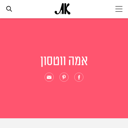
אג׳נדה
אופנה
אמה ווטסון
ביוטי
סלבס
ערוצים נוספים
המגזין