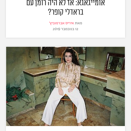
אומייגאגא: אז לא היה רומן עם
בראדלי קופר?
מאת
איריס אברמוביץ'
12 בנובמבר 2019