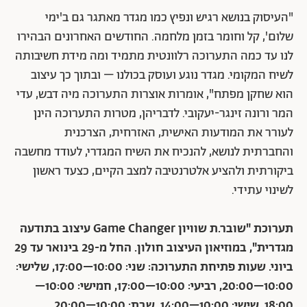
"העיסוק בנושא רגיש ונפיץ כמו מגדר מאתגר גם ב'ימי
שלום', קל וחומר בזמן מלחמה. החודשים האחרונים הבהירו
לנו עד כמה התערוכה רלוונטית מתמיד ומה מידת חשיבותה
לשיח המקומי. מגדר נוגע ועוסק בכולנו – ובתוך כך עיצוב
הוא שחקן מפתח", אומרות אוצרות התערוכה מיה דבש, עדי
המר ורונה זינגר-יעקובי. לדבריהן, מטרות התערוכה הינן
לעורר את המודעות האישית, האזרחית, הצרכנית
והחברתית לנושא, להנכיח את השיח המגדרי, לעודד מחשבה
ביקורתית ולהציע אלטרנטיבה למצב הקיים, כצעד ראשון
לשינוי עתידי.
תערוכת "שובר.ת שוויון Game Changer עיצוב בתודעה
מגדרית", במוזיאון העיצוב חולון. החל מ-29 בינואר עד 29
ביוני. שעות פתיחת התערוכה: שני: 10:00–17:00, שלישי:
10:00–20:00, רביעי: 10:00–17:00, חמישי: 10:00–
18:00, שישי: 10:00–14:00, שבת: 10:00–20:00