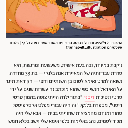
הנסיכה בל מ"היפה והחיה" בגרסה ההריונית מאת האמנית אנה בלנקי | צילום:
אינסטגרם annabell_illustration@
נוקבת במיוחד, ובה בעת אישית, משעשעת ומרגשת, היא
סדרת עבודותיה של המאיירת אנה בלנקי – בת 33 מחדרה,
נשואה למרט ואימא לטום בן השנתיים וחצי – הקוראת תיגר
על האידאל הנשי כפי שהוא מוכתב זה עשרות שנים על ידי
סרטי ונסיכות
דיסני
. "בתור ילדה הייתי צופה בהמון סרטי
דיסני", מספרת בלנקי. "זה היה עבורי מפלט אקסקפיסטי,
טהור ומנחם מהמציאות שחוויתי בבית – אבא שלי היה
מכור לסמים, נהג באלימות כלפי אימא שלי וישב בכלא חמש