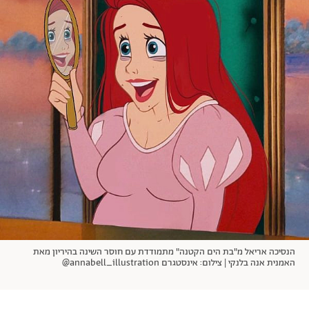
אודות
תרבות ופנאי
מי אנחנו
הפקות אופנה
שירות לקוחות למנויים
תנאי שימוש
עיצוב
מדיניות פרטיות
בריאות
כתבו לנו
הצהרת נגישות
קריירה
יחסים
© יובל סיגלר תקשורת בע"מ 2026
RGB Media
משפחה
Designed, Developed and Powered by
חופש
תוכן מקודם
הנסיכה אריאל מ"בת הים הקטנה" מתמודדת עם חוסר השינה בהיריון מאת
האמנית אנה בלנקי | צילום: אינסטגרם annabell_illustration@