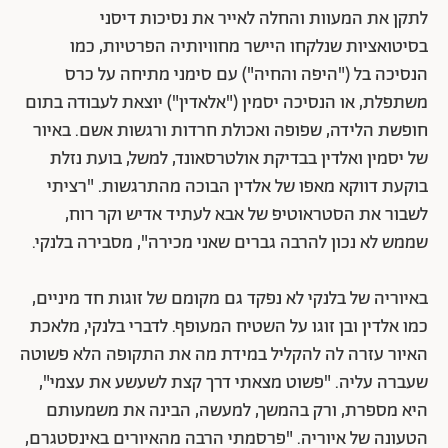
לתקן את המעוות והחלה לאייר את נסיכות דיסני
בסיטואציות שנלקחו היישר מחוויותיה הפרטיות, כמו
הנסיכה בל ("היפה והחיה") עם סימני מתיחה על כרס
משתפלת, או הנסיכה יסמין ("אלאדין") יוצאת לעבודה בתום
חופשת הלידה, שפופה ואכולת חרדות ורגשות אשם. באיור
של יסמין ואלדין בבדיקת אולטרסאונד, למשל, בועת נזלת
בוקעת דווקא מאפו של אלדין הבוכה מהתרגשות. "רציתי
לשבור את הסטראוטיפ של אבא לעתיד אדיש וקר רוח,
שממש לא נכון להרבה גברים שאני מכירה", מסבירה בלנקי.
באיוריה של בלנקי לא נפקד גם מקומם של זוגות חד מיניים,
כמו אלדין ובן זוגו על השטיח המעופף. לדברי בלנקי, מלאכת
האיור עזרה לה להקליל במידת מה את התקופה הלא פשוטה
שעברה עליה. "פשוט מצאתי דרך קצת לשעשע את עצמי",
היא מספרת, ורק בהמשך, למעשה, הבינה את משמעותם
הטעונה של איוריה. "פרסמתי הרבה מהאיורים באינסטגרם,