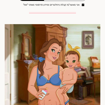
אני מאשר/ת קבלת ניוזלטרים ומידע פרסומי מאתר ״את״