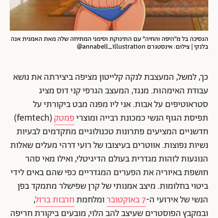
הנסיכה בל מ"היפה והחיה" עם התינוקת וסימני המתיחה שלה מאת האמנית אנה
בלנקי | צילום: אינסטגרם annabell_illustration@
כך, למשל, המעצבת לנקה קלייטון מציפה ביצירתה את נושא
עבודת האימהוּת. מנגד, המעצב הגרפי קני דוס מציג
סטראוטיפים על אבות. אני ליו מפנה מבט ביקורתי על
תפיסת הגוף הנשי כמכונת רבייה ומוצרי
פמטק
(femtech)
חדשניים המציעים פתרונות טכנולוגיים מתקדמים לבעיות
נשיות נפוצות. אווטרים בעיצובו של רועי דרהי מעלים שאלות
הנוגעות לזהות מגדרית בעולם הדיגיטלי, ואילו מאי סהר
חושפת באיוריה את הפערים המגדריים כפי שהם באים לידי
ביטוי בחלומות. מיצב אמנותי של קרן שפישלר מתמקד בפן
הנשי של אירועי ה-
7 באוקטובר
ומלחמת
חרבות ברזל
,
ובמקבץ הפוסטרים שעיצב להב הלוי, מובעים ביקורת חריפה