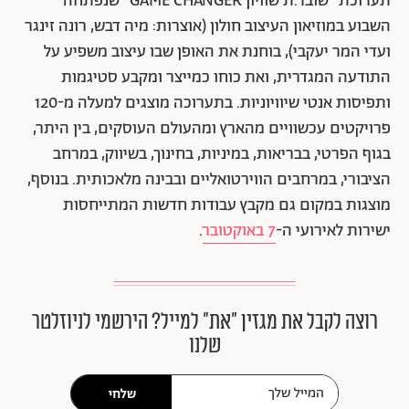
תערוכת "שובר.ת שוויון GAME CHANGER" שנפתחה
השבוע במוזיאון העיצוב חולון (אוצרות: מיה דבש, רונה זינגר
ועדי המר יעקבי), בוחנת את האופן שבו עיצוב משפיע על
התודעה המגדרית, ואת כוחו כמייצר ומקבע סטיגמות
ותפיסות אנטי שיוויוניות. בתערוכה מוצגים למעלה מ-120
פרויקטים עכשוויים מהארץ ומהעולם העוסקים, בין היתר,
בגוף הפרטי, בבריאות, במיניות, בחינוך, בשיווק, במרחב
הציבורי, במרחבים הווירטואליים ובבינה מלאכותית. בנוסף,
מוצגות במקום גם מקבץ עבודות חדשות המתייחסות
ישירות לאירועי ה-
7 באוקטובר
.
רוצה לקבל את מגזין ״את״ למייל? הירשמי לניוזלטר
שלנו
שלחי