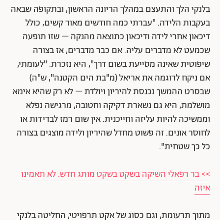
בלנקי הלך והתעצם במהלך הריונה הראשון, ובתקופה שבאה
בעקבות הלידה. "עברתי כמה חודשים מאוד קשים, כולל
דיכאון אחרי לידה ודיכאון כתוצאה מהנקה – שזו תופעה
שכמעט לא מדברים עליה. אם כבר מדברים, אז בצורה
שיפוטית שאינה מסייעת בשום דרך", היא נזכרת. "לעומתי,
אם ניקח לדוגמה את אריאל (מ"בת הים הקטנה", ש"ה)
שבסרט ההמשך נכנסת להיריון ויולדת – לא רק שהיא אימא
מושלמת, היא גם נשארת דקיקה וחטובה, מרגישה נפלא
וממשיכה להיות עליזה וחייכנית. אין שום רמז לבדידות או
לחוסר אונים. זה פשוט מחדל שהיריון ולידה מוצגים בצורה
כל כך שטחית".
>> בר רפאלי השיקה בשקט בשקט מותג חדש. לא תאמינו
איזה
מתוך תרעומת, וגם כסוג של אקט תרפויטי, החליטה בלנקי