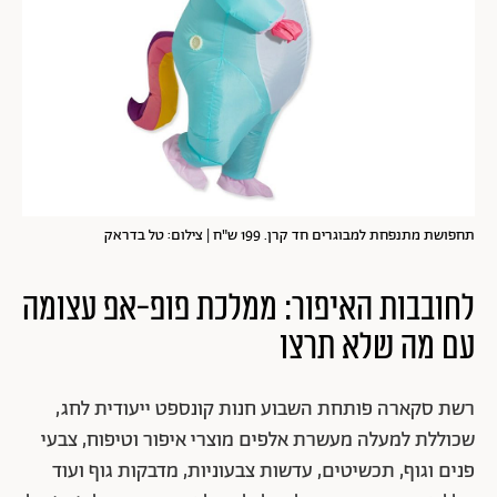
תחפושת מתנפחת למבוגרים חד קרן. 199 ש"ח | צילום: טל בדראק
לחובבות האיפור: ממלכת פופ-אפ עצומה
עם מה שלא תרצו
רשת סקארה פותחת השבוע חנות קונספט ייעודית לחג,
שכוללת למעלה מעשרת אלפים מוצרי איפור וטיפוח, צבעי
פנים וגוף, תכשיטים, עדשות צבעוניות, מדבקות גוף ועוד