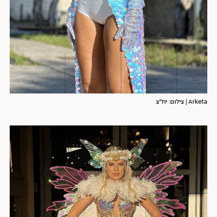
Arketa | צילום: יח"צ