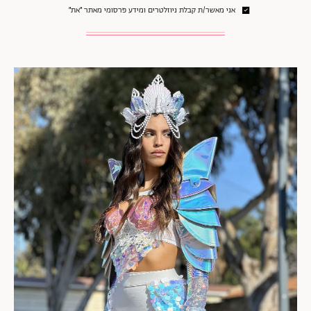
אני מאשר/ת קבלת ניוזלטרים ומידע פרסומי מאתר ״את״