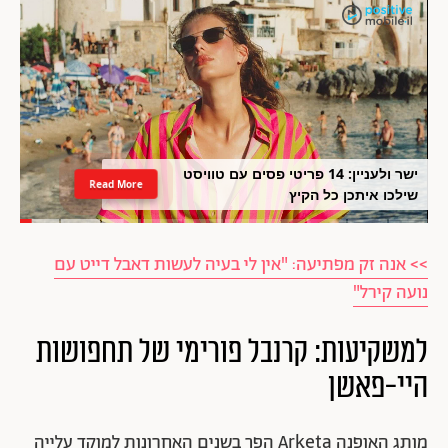
ישר ולעניין: 14 פריטי פסים עם טוויסט
Read More
שילכו איתכן כל הקיץ
>> אנה זק מפתיעה: "אין לי בעיה לעשות דאבל דייט עם
נועה קירל"
למשקיעות: קרנבל פורימי של תחפושות
היי-פאשן
מותג האופנה Arketa הפך בשנים האחרונות למוקד עלייה