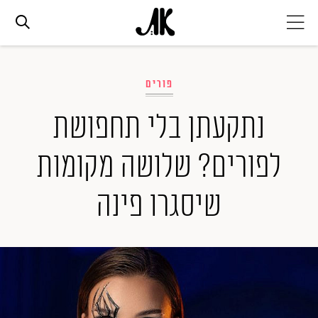
אג׳נדה
פורים
אופנה
נתקעתן בלי תחפושת
לפורים? שלושה מקומות
ביוטי
שיסגרו פינה
סלבס
ערוצים נוספים
המגזין