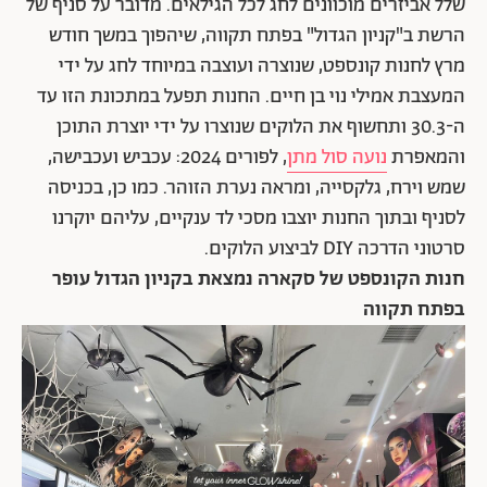
שלל אביזרים מוכוונים לחג לכל הגילאים. מדובר על סניף של
הרשת ב"קניון הגדול" בפתח תקווה, שיהפוך במשך חודש
מרץ לחנות קונספט, שנוצרה ועוצבה במיוחד לחג על ידי
המעצבת אמילי נוי בן חיים. החנות תפעל במתכונת הזו עד
ה-30.3 ותחשוף את הלוקים שנוצרו על ידי יוצרת התוכן
והמאפרת
נועה סול מתן
, לפורים 2024: עכביש ועכבישה,
שמש וירח, גלקסייה, ומראה נערת הזוהר. כמו כן, בכניסה
לסניף ובתוך החנות יוצבו מסכי לד ענקיים, עליהם יוקרנו
סרטוני הדרכה DIY לביצוע הלוקים.
חנות הקונספט של סקארה נמצאת בקניון הגדול עופר
ב
פתח תקווה