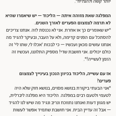
יותר קשה ולהצליח".
המפלגה שאת מזוהה איתה – הליכוד – יש שיאמרו שהיא
לא תרמה לצמצום הפערים לאורך השנים.
"יש שאומרים כך או אחרת. אני לא נכנסת לזה. אנחנו צריכים
להסתכל עם הפנים קדימה, ולא על העבר, ובעיקר להגיד מה
אנחנו עושים מכאן ועכשיו – כי לבכות 'אכלו לי, שתו לי' זה
כולם יכולים. אני חושבת שדי! מספיק התלוננו, ועכשיו זה
הזמן לעשייה!".
אז עם עשייה, הליכוד בכיוון הנכון בעינייך לצמצום
פערים?
"אני הבעתי ביקורת בנושא מסוים, בנושא חוק שלא היה
לטעמי ולטעם רבים במפלגה. הליכוד היא מפלגה ליברלית,
יש מגוון דעות ואנחנו נתווכח ונריב ונגיד מה שיש לנו להגיד
– אבל זה עדיין הבית. אני חושבת שתמיד אפשר לעשות