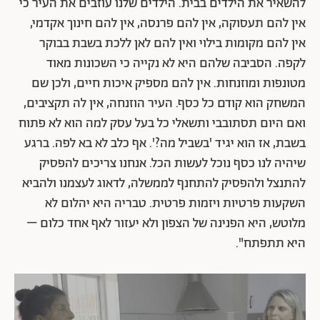
להשאיר את הילדים בבית. הילדים שלנו עוזבים את העיר כי
אין להם תעסוקה, אין להם פרנסה, אין להם חינוך אקדמי,
אין להם מקומות בילוי ואין להם לאן ללכת בשבת בבוקר
לקפה. הסביבה שלהם היא לא נקייה כי השכונות מאוד
מטונפות ומוזנחות. אין להם מספיק איכות חיים, ולכן שם
המשחק הוא קודם כל כסף. העיר הוזנחה, אין לה תקציבים,
ואם היום תסתובבי ותשאלי כל בעל עסק למה הוא לא פתוח
בשבת, אז הוא יגיד 'בשביל מה?'. אף כלב לא בא לפה. ברגע
שיהיה לנו כסף נוכל לעשות הכל. אנחנו צריכים להפסיק
להתנצל ולהפסיק להתחנף לממשלה, לדאוג לעצמנו ולהביא
השקעות פרטיות ויזמות פרטית. טבריה היא יהלום לא
מלוטש, היא הפנינה של הצפון ולא יעזור לאף אחד כלום –
היא תתפתח".