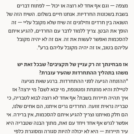
מצפה – וגם אף אחד לא רוצה או יכול – לפתוח דברים
בשבת בשכונות החרדיות. אנחנו חיים בשלום. השיח הזה של
השנאה בין חרדים וחילונים זה שיח שלא מקובל עליי – זה
הופך את הבטן. צריך ללמוד לדבר עם החרדים, להגיע איתם
להסכמות ואפשר לעשות את זה. אם זה לא יהיה מקובל
עליהם בטוב, אז זה יהיה מקובל עליהם ברע".
אז מבחינתך זה רק עניין של תקציבים? שבכל זאת יש
משהו בתהליך ההתחרדות שהעיר עוברת?
"ההזנחה הגיעה לפני ההתחרדות. ברגע שאת מגיעה
לטיילת והיא מוזנחת ומטונפת, מי יבוא לשם? מי ירצה? אז
איך תהיה תיירות בשבת? אף אחד לא רוצה לבוא לטבריה, כי
טבריה נראית זוועה. החרדים גרים איתנו, הם אחים שלנו,
הם חלק מאיתנו וצריך להגיע איתם להסכמות, אין ברירה. אי
אפשר לגרש אף אחד ויחד עם זאת, מתוך הבנה שטבריה היא
עיר תיירות – היא לא יכולה להיות סגורה ומסוגרת כלפי