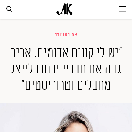
אג׳נדה
את באג'נדה
אופנה
"יש לי קווים אדומים. ארים
גבה אם חבריי יבחרו לייצג
ביוטי
מחבלים וטרוריסטים"
סלבס
ערוצים נוספים
המגזין