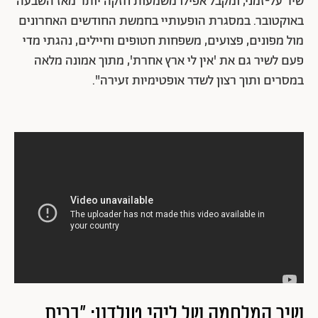
שיר על-זמני, ומקבל אפילו משמעות חזקה יותר מאז השבעה
באוקטובר. במסגרת הופעותיי בחמשת החודשים האחרונים
מול מפונים, פצועים, משפחות חטופים וחיילים, נהגתי מדי
פעם לשיר גם את 'אין לי ארץ אחרת', מתוך אמונה מלאה
במסרים ותוך רצון לשדר אופטימיות זעירה".
שיר המלחמה של ליהי טולדנו: "ברית