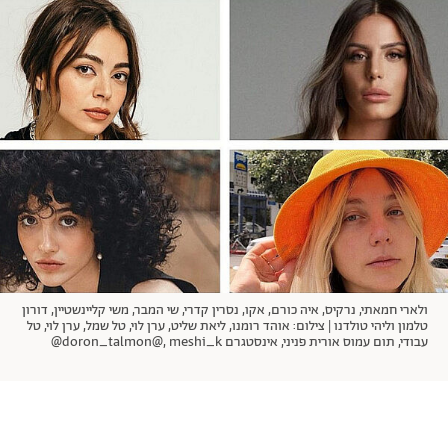
אודות
תרבות ופנאי
מי אנחנו
הפקות אופנה
שירות לקוחות למנויים
תנאי שימוש
עיצוב
מדיניות פרטיות
בריאות
כתבו לנו
הצהרת נגישות
קריירה
יחסים
© יובל סיגלר תקשורת בע"מ 2026
RGB Media
משפחה
Designed, Developed and Powered by
חופש
תוכן מקודם
ולארי חמאתי, נרקיס, איה כורם, אקו, נסרין קדרי, שי המבר, משי קליינשטיין, דורון
טלמון וליהי טולדנו | צילום: אוהד רומנו, ליאת שליט, ערן לוי, טל שמל, ערן לוי, טל
עבודי, תום עמוס אורית פניני, אינסטגרם doron_talmon@, meshi_k@