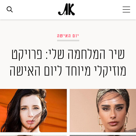
אג׳נדה
יום האישה
אופנה
שיר המלחמה שלי: פרויקט
מוזיקלי מיוחד ליום האישה
ביוטי
סלבס
ערוצים נוספים
המגזין