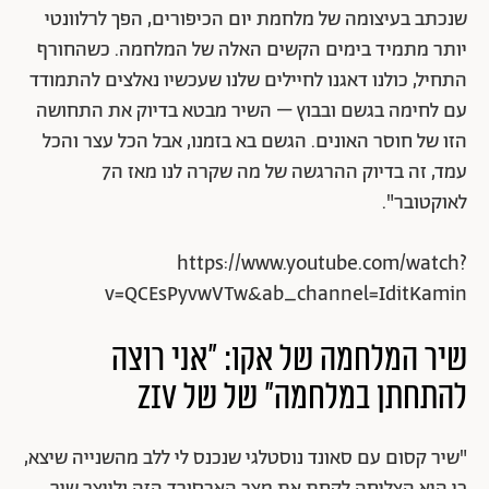
שנכתב בעיצומה של מלחמת יום הכיפורים, הפך לרלוונטי
יותר מתמיד בימים הקשים האלה של המלחמה. כשהחורף
התחיל, כולנו דאגנו לחיילים שלנו שעכשיו נאלצים להתמודד
עם לחימה בגשם ובבוץ – השיר מבטא בדיוק את התחושה
הזו של חוסר האונים. הגשם בא בזמנו, אבל הכל עצר והכל
עמד, זה בדיוק ההרגשה של מה שקרה לנו מאז ה7
לאוקטובר".
https://www.youtube.com/watch?
v=QCEsPyvwVTw&ab_channel=IditKamin
שיר המלחמה של אקו: "אני רוצה
להתחתן במלחמה״ של של ziv
"שיר קסום עם סאונד נוסטלגי שנכנס לי ללב מהשנייה שיצא,
כי היא הצליחה לקחת את מצב האבסורד הזה ולייצר שיר