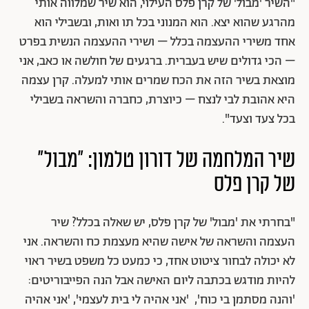
"השיר 'מבול' של קרן פלס העילוי, הוא שיר שמלווה אותי
מהרגע שהוא יצא. הוא המנוני בכל תו ואות, ובשבילי הוא
אחד משירי ההעצמה בכלל – ושירי ההעצמה הנשית בפרט
– הכי גדולים שיש בעברית. ברגעים של חולשה או כאב, אני
מוצאת בשיר הזה את הכח שמרים אותי למעלה. קרן עצמה
היא אהובת לבי לנצח – כיוצרת, כחברה והשראה בשבילי
בכל צעד וצעד".
שיר המלחמה של דורון טלמון: "מבול"
של קרן פלס
"בחרתי את 'מבול' של קרן פלס, יש שאלה בכלל? שיר
העצמה והשראה של אישה שהיא מעצמת כח והשראה. אני
לא יכולה לבחור ציטוט אחד, כי כמעט כל משפט בשיר ראוי
להיות מודגש בכתבה ליום האישה אבל הנה הפייבוריטים:
'והנה מסתמן בי כוח', 'אני אהיה לי בית לעצמי', 'אני אהיה