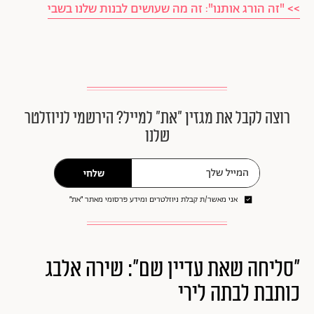
>> "זה הורג אותנו": זה מה שעושים לבנות שלנו בשבי
רוצה לקבל את מגזין ״את״ למייל? הירשמי לניוזלטר
שלנו
שלחי
אני מאשר/ת קבלת ניוזלטרים ומידע פרסומי מאתר ״את״
"סליחה שאת עדיין שם": שירה אלבג
כותבת לבתה לירי