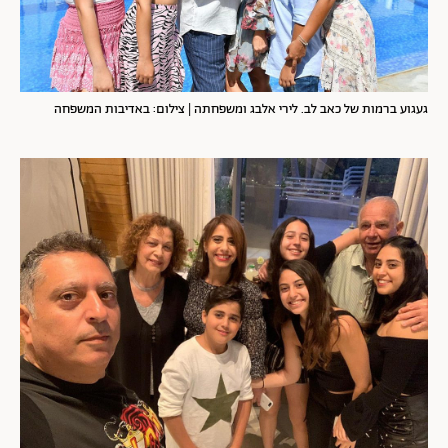
געגוע ברמות של כאב לב. לירי אלבג ומשפחתה | צילום: באדיבות המשפחה