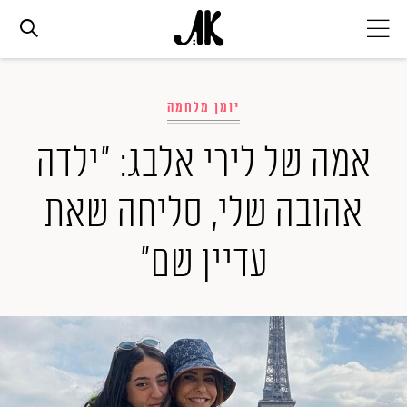
אג׳נדה
יומן מלחמה
אופנה
אמה של לירי אלבג: "ילדה
אהובה שלי, סליחה שאת
ביוטי
עדיין שם"
סלבס
ערוצים נוספים
המגזין