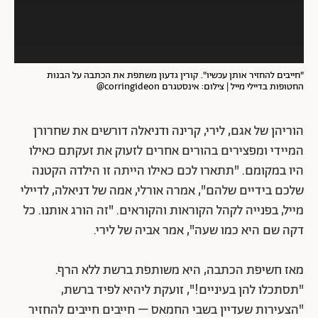
"חייבים להחזיר אותן עכשיו". קורין גדעון משתפת את הכתבה על הבנות
החטופות בדיילי מייל | צילום: אינסטגרם corringideon@
הוריהן של אגם, לירי, קרינה ודניאלה דורשים את שחרורן
המיידי ומפצירים בהורים אחרים לזעוק את זעקתם כאילו
היו במקומם. "תתארו לכם כאילו הייתה זו הילדה הקטנה
שלכם בידיים שלהם", אמרה אורלי, אמה של דניאלה, לדיילי
מייל, בפנייה לקהל הקוראות והקוראים. "זה הורג אותנו. כל
דקה שם היא כמו שעה", אמר אביה של לירי.
מאז חשיפת הכתבה, היא משותפת ברשת ללא הרף.
"תסתכלו להן בעיניים!", זועקת ליהיא לפיד ברשת,
"הצעירות שעדיין בשבי החמאס – חייבים חייבים להחזיר