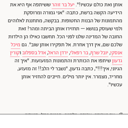
אותן ואת כולם עכשיו!".
יעל בר זוהר
ששיתפה אף היא את
הידיעה הקשה ברשת, כתבה: "אני גמורה ומרוסקת
מהתמונות של הבנות החטופות. בבקשה, מתחננת לאלוהים
ולמי שעוסק בנושא – תחזירו אותן הביתה ומהר! זאת
החובה של המדינה שלנו לפני הכל. תחשבו כאילו הן הילדות
שלכם שם, אין דרך אחרת. אל תפקירו אותן שוב". גם
מיכל
אנסקי
,
יובל שרף
,
בר רפאלי
,
ירדן הראל
,
אדל בספלוב
ו
קורין
גדעון
שיתפו את הכותרת והתמונות המזעזעות. "איך זה
הגיוני, איך!!!", כתבה גדעון, "נשבר לי הלב!! זה מזעזע,
מחריד, מצמרר. אין יותר מילים. חייבים להחזיר אותן
עכשיו".
את באג'נדה
אג'נדה
מלחמה
חרבות ברזל
חטופים