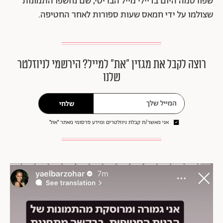
שפורסמה היום בדיילי מייל הבריטי, שם נחשפו התמונות
שצולמו על ידי חמאס שעות ספורות לאחר החטיפה.
רוצה לקבל את מגזין ״את״ למייל? הירשמי לניוזלטר
שלנו
שלחי
אני מאשר/ת קבלת ניוזלטרים ומידע פרסומי מאתר ״את״