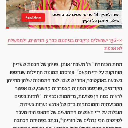
ישר ולעניין: 14 פריטי פסים עם טוויסט
Read More
שילכו איתכן כל הקיץ
>> 136 ישראלים נרקבים בגיהנום כבר 3 חודשים, ולממשלה
לא אכפת
תחת הכותרת "אל תשכחו אותן! פניהן של הבנות שעדיין
מוחזקות על ידי חמאס", פורסמו תמונות החיילות שנחטפו
בשבעה באוקטובר, אחרי שנשבו. לצד התמונות שלהן מחייהן
הקודמים, פורסמו תמונות מצמררות מהשבי, שם אפשר
לראות כמה הן פצועות, מדממות וכבויות. "לחזות בפנים
המבועתות והמוכתמות בדם של ארבע נערות צעירות
מובלות על ידי האנשים החמושים של חמאס היה מעבר
לסיוטים הכי גדולים של הוריהן", נכתב בפתיחת הכתבה