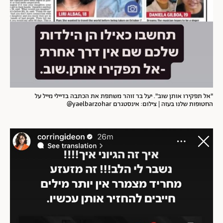
"אל תפקירו אותן שוב". יעל בר זוהר משתפת את הכתבה בדיילי מייל על
החטופות שלנו בעזה | צילום: אינסטגרם yaelbarzohar@