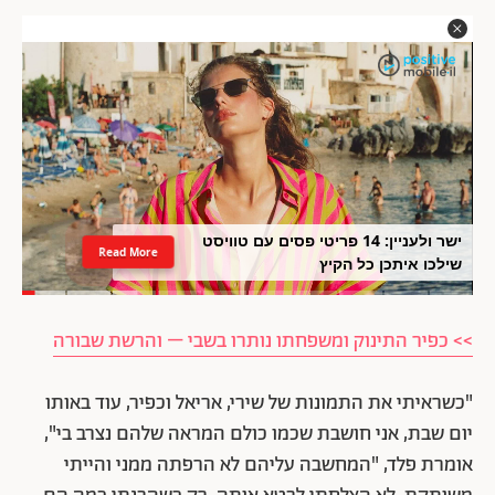
ישר ולעניין: 14 פריטי פסים עם טוויסט
Read More
שילכו איתכן כל הקיץ
>> כפיר התינוק ומשפחתו נותרו בשבי – והרשת שבורה
"כשראיתי את התמונות של שירי, אריאל וכפיר, עוד באותו
יום שבת, אני חושבת שכמו כולם המראה שלהם נצרב בי",
אומרת פלד, "המחשבה עליהם לא הרפתה ממני והייתי