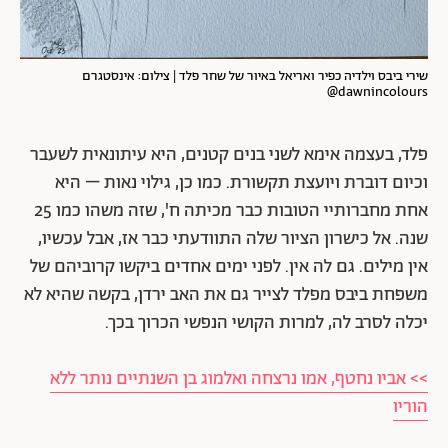
שירי ביבס וילדיה כפיר ואריאל באיור של שחר פלד | צילום: אינסטגרם
dawnincolours@
פלד, בעצמה אימא לשני בנים קטנים, היא עיתונאית לשעבר
וכיום דוברת ויועצת תקשורת. כמו כן, גילוי נאות – היא
אחת מחברותיי הטובות כבר מכיתה ח', שזה משהו כמו 25
שנה. אל כישרון הציור שלה התוודעתי כבר אז, אבל עכשיו,
אין מילים. גם לה אין. לפני ימים אחדים ביקשו קרוביהם של
משפחת ביבס מפלד לצייר גם את האב ירדן, בקשה שהיא לא
יכלה לסרב לה, למרות הקושי הנפשי הכרוך בכך.
>> אביו נחטף, אמו נרצחה ואלמוג בן השנתיים נותר ללא
הוריו