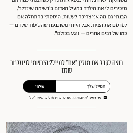
משותקת, לא הצלחתי לבטא אותה. רק כשהבנתי כמה הם
מזכירים לי את הילדה במעיל האדום ב'רשימת שינדלר',
הבנתי גם מה אני צריכה לעשות. היססתי בהתחלה אם
לפרסם את הציור, אבל הייתי משוכנעת שהסיפור שלהם –
כמו של רבים אחרים – נוגע בכולם".
רוצה לקבל את מגזין ״את״ למייל? הירשמי לניוזלטר
שלנו
שלחי
אני מאשר/ת קבלת ניוזלטרים ומידע פרסומי מאתר ״את״