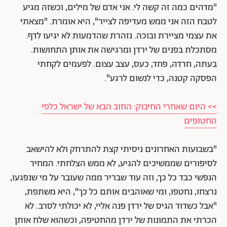
"מדהים כמה זה קשה לי. אני אדם של מילים, וכשזה מגיע
לטבח הזה אני ממש מעדיפה לצייר", היא אומרת. "מצאתי
את עצמי מציירת ובוכה. נזהרת שהדמעות לא יגיעו לדף.
מסתכלת בפנים של ירדן ומרגישה את אותן התחושות.
בעתה, חרדה, פחד, כעס, עצב עצום. לפעמים לקחתי
הפסקה קטנה, כדי לנשום לרגע".
>> היום שאחרי החיבוק: החוב הבא של ישראל כלפי
החטופים
"בשבועות האחרונים ניסיתי קצת להתרחק ולא להישאב
לסיפורים שממשיכים להגיע, לא ממש הצלחתי. המחיר
הנפשי כבד כל כך, וזה עוד שבריר ממה שעובר על מי שנפגעו,
נרצחו, נחטפו, ומי שאוהבים אותם כל כך", היא משתפת,
"אבל כשדוד הגיס של ירדן פנה אליי, לא יכולתי לסרב. לא
הכרתי את התמונות של ירדן מהחטיפה, וכשהוא שלח אותן