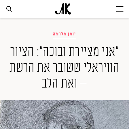
אג׳נדה
יומן מלחמה
אופנה
"אני מציירת ובוכה": הציור
הוויראלי ששובר את הרשת
ביוטי
– ואת הלב
סלבס
ערוצים נוספים
המגזין