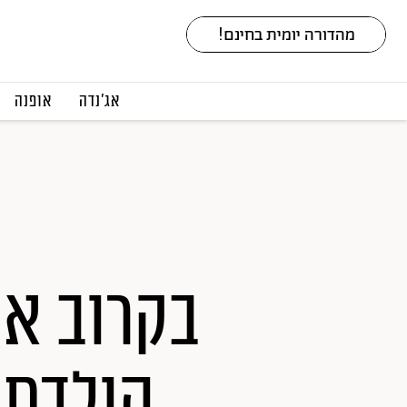
אג׳נדה
אופנה
בקרוב אצ
הולדת 