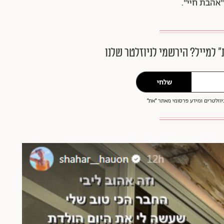
"אהבת חיי".
״ למייל? הירשמי לניוזלטר שלנו
שלחי
וזלטרים ומידע פרסומי מאתר ״את״