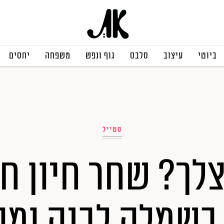
ביוטי
עיצוב
סלבס
גוף ונפש
משפחה
יחסים
סטייל
לך? שחר חיון חו
בשמלה לבנה ומ