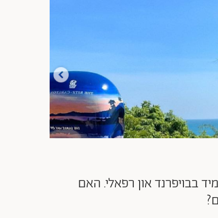
ד בבויפרנד און רפאלי. האם
ם?