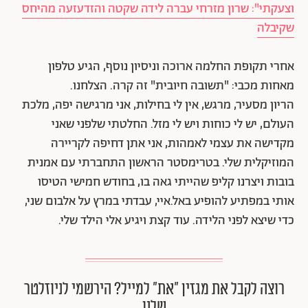
וצעקתי": שרון מזרחי עברה לידה שקטה והזדעזעה מהיחס
שקיבלה
אחרי תקופת החלמה ארוכה וניסיון נוסף, הגיע טלפון
מאחות מכבי: "תשובה חיובית" זה קרה. הצלחנו.
הריון מסעיר, מרגש, אין לי בחילות, אני מרגישה יפה, מלכת
העולם, יש לי כוחות ויש לי מזל. החלטתי שלפני שאני
מקדישה את עצמי לאמהות, אני אתן דחיפה לקריירה
המוזיקלית שלי. בטרימסטר הראשון התחברתי עם אמנית
בובות ויצרנו קליפ שהייתי גאה בו, בחודש חמישי הטיסו
אותי במפתיע להופיע באל.איי, עבדתי במרץ על אלבום שני,
כדי שיצא לפני הלידה. עוד קצת ויגיע אלי הילד שלי.
רוצה לקבל את מגזין ״את״ למייל? הירשמי לניוזלטר
שלנו