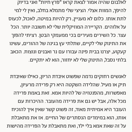
לאלבום שהיה אמור לצאת קראו "פרץ חיות" ואני בדיוק
להיפך, המוות אצלי. הציצי שלי מתמלא בחלב, ואין לי למי
לתת אותו. כלום לא מעניין, רק להיות במיטה, לאכול, לכעוס
על אלוהים. הקריירה המוזיקלית שלי לא חשובה יותר. הכל
עצר. כל השירים מעירים בכי ממעמקי הבטן. רציתי להפוך
את התינוק שלי לקיים, שתלתי עץ בגינה של ההורים, עשינו
קעקוע, יצרנו בבית פינה עבורו עם נר ואבנים ונוצות. הכאב
בלתי נסבל, התינוק שלי לא יחזור, הוא לא יתקיים.
לאנשים רחוקים נדמה שפשוט איבדת הריון, כאילו שאיבדת
תיק או מעיל. שהלידה השקטה היא רק פרידה מרעיון,
מאפשרות, מהפנטזיה של להיות אמא. זאת באמת פרידה
מכל אלה, אבל יש גם את פרידה מהעובר. ההיכרות עם
העובר היא אמיתית מאוד, זה פשוט קשר שאין איך להוכיח
אותו, הוא במימדים הנסתרים של החיים. אז את מתאבלת
על זה שאת אמא בלי ילד, ואת מתאבלת על הפרידה מהישות