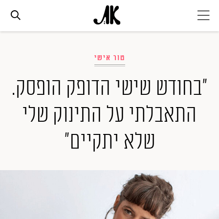
אג׳נדה
טור אישי
אופנה
"בחודש שישי הדופק הופסק.
התאבלתי על התינוק שלי
ביוטי
שלא יתקיים"
סלבס
ערוצים נוספים
המגזין