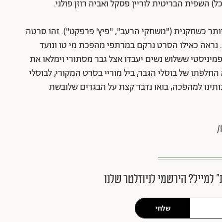
) השפית הבריטית לוריין פסקל ואביה רוזן פולני.
יותר כשחקנית ("משחקי הרעב", "פיץ' פרפקט"). זהו סרטה
ני (באורך מלא) כבמאית, אחרי "פיץ' פרפרקט 2". נראה כאילו הסרט נרקם במרתפי מהפכת מי טו ונועד
תעז לטעון שב-2020 זה כבר לא פמיניסטי ששלוש נשים יעבדו אצל גבר מסתורי וימלאו את
 החלפתו של בוסלי הגבר, ביל מוריי בסרט המקורי, לבוסלי
ותינו למהפכה, בואו נדבר קצת על הבגדים שלובשת
״ למייל? הירשמי לניוזלטר שלנו
שלחי