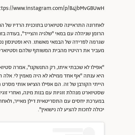
ttps://www.instagram.com/p/B4jbMvGBUwH/
לאחרונה התראיינה סטיוארט בתוכנית הרדיו של ה
הרומן שניהלה עם במאי "שלגיה והצייד", בעודה בזוג
שגרמה לפרידה של הבמאי מאשתו. היא ופטינסון נפרד
מעביר את רהיטיו מהבית המשותף שלהם וסטיואר
"אפילו לא שכבתי איתו, רק התנשקנו", אמרה סטיו
היא ענתה "אף אחד ממילא לא היה מאמין לי. אלה היו
הייתי הקורבן של זה. הם אפילו הוציאו אותי מסרט
שסטיוארט מנהלת זוגיות עם בנות מינה, ואחרי זוגי
במערכת יחסים עם התסריטאית דילן מאייר, ולאחרונ
יכולה לחכות להציע לה נישואין".