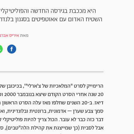
היא מככבת בגירסה החדשה והפוליטיקלי 
השטיח האדום עם אאוטפיטים בסגנון בלנדר 
מאת
איריס אברמו
88 שיתופים | 132 צפיות
הרימייק לסרט "המלאכיות של צ'ארלי"', בכיכובן של
20 ש
דיאז. ב-20 השנים שחלפו מאז עלה הסרט הרא
סמך צבע שערן – אדמונית, ברונטית ובלונדינית, וא
דבר כזה כבר לא עובר. הכול צריך להיות פוליטיקל
אבל לסבית (כך שמייצגת את קהילת הלה"טבים), סקו