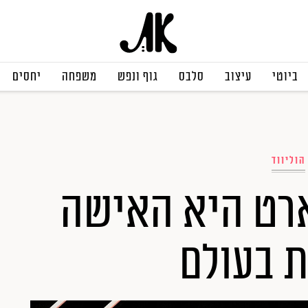
ביוטי
עיצוב
סלבס
גוף ונפש
משפחה
יחסים
הוליווד
ארט היא האישה
ת בעולם