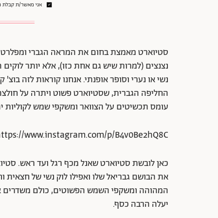
אני מאשר/ת קבלת ני
סטיוארט מאמצת בחום את המראה הגברי ומפלרטט
נצנצים (למרות שיש גם אחת כזו), אלא יותר לוקים
נשי או נערי וסופר אופנתי. אנחנו קוראות לזה בוצ' ק
החליפה הגברית, שסטיוארט פשוט ויתרה על חולצה 
עומס תכשיטים על הצוואר ומשקפי שמש לקוליות י
ttps://www.instagram.com/p/B4v0Be2hQ8C/
כאן לובשת סטיוארט שאנל מכף רגל ועד ראש. סטיו
את הבושם גבריאל שלו ואפילו לוק נשי של חצאית וח
המהוהה ומשקפי השמש הפשוטים, כולם משדרים אטי
יעלה הרבה כסף.