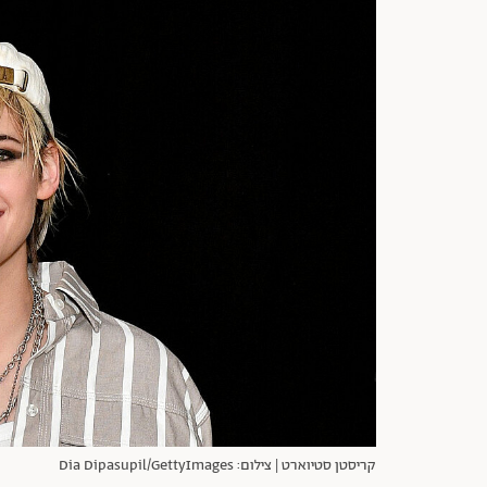
קריסטן סטיוארט | צילום: Dia Dipasupil/GettyImages