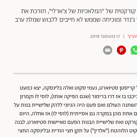
קורקטית של "המלאכיות של צ'ארלי", חורכת את
ג'נדר ומוכיחה שממש לא חייבים ללבוש שמלת ערב
ביץ'
|
17 בנובמבר 2019
 קריסטן סטיוארט, נעמי סקוט ואלה בלינסקה, יצא כמעט
נה אחרי הסרט הקודם שיצא בנובמבר 2000 וכיכבו בו אז דרו ברימור (שגם הפיקה אותו), לוסי לו וקמרון
שון השתנה העולם ואם פעם היה הגיוני ללהק שלישיית בנות על
ם אחת מהן במקרה גם אסייתית (לוסי לו) אז אחלה, היום
י קורקט ואת שלישיית הבנות הפעם מאיישות סטיוארט, לבנה
ט הלוהטת ("אלדין") על תקן חצי הודית ובלינסקה החצי