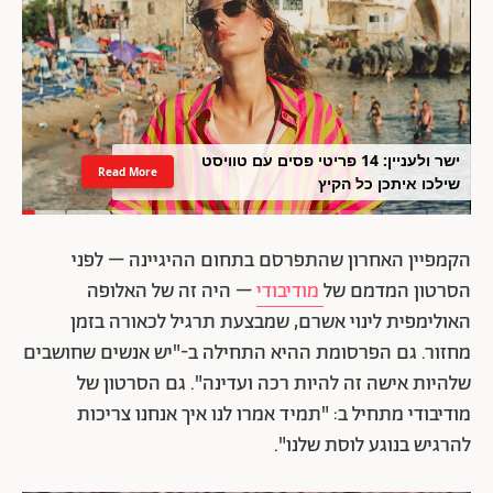
ישר ולעניין: 14 פריטי פסים עם טוויסט
Read More
שילכו איתכן כל הקיץ
הקמפיין האחרון שהתפרסם בתחום ההיגיינה – לפני
הסרטון המדמם של
מודיבודי
– היה זה של האלופה
האולימפית לינוי אשרם, שמבצעת תרגיל לכאורה בזמן
מחזור. גם הפרסומת ההיא התחילה ב-"יש אנשים שחושבים
שלהיות אישה זה להיות רכה ועדינה". גם הסרטון של
מודיבודי מתחיל ב: "תמיד אמרו לנו איך אנחנו צריכות
להרגיש בנוגע לוסת שלנו".