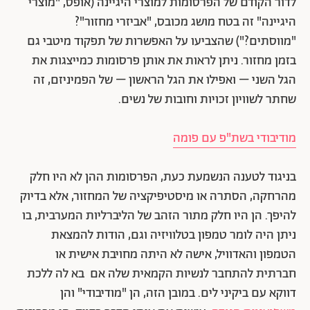
לדור הקודם של הפרסומות למוצרי היגיינה (אופס, "מוצרי
היגיינה" זה בטח מושג מכובס, "אביזרי מחזור"?
"מווסתים?") שהצביעו על האפשרות של תפקוד מיטבי גם
בזמן מחזור. ניתן לראות את אותן פרסומות כמייצגות את
הגל השני – ואפילו את הגל הראשון – של הפמיניזם, זה
שחתר לשוויון זכויות וחובות של נשים.
מודיבודי בשת"פ עם פומה
בניגוד לטענה הנשמעת כעת, הפרסומות ההן לא היו חלק
מהרחקה, הסתרה או מיסטיפיקציה של המחזור, אלא בדיוק
להיפך. הן היו חלק מתור הזהב של הליברליות המערבית, בו
ניתן היה לומר טמפון בטלוויזיה וגם, הודות להמצאת
הטמפון והאדוויל, אישה לא היתה מחויבת אישית או
חברתית להתחבר לנשיות הקמאית שלה אם בא לה ללכת
דווקא עם ביקיני לים.
במובן הזה, הן "מודיבודי" והן