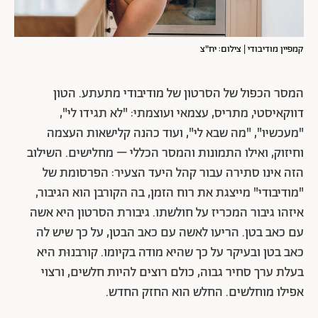
קמפיין מודיבודי | צילום: יח"צ
המסר הכפול של הסרטון של מודיבודי מתעתע. הטון
דווקאיסטי, מתריס, עצמאי ועוצמתי: "לא תגידו לי",
"מעכשיו", "מה שבא לי", ועוד כהנה קלישאות העצמה
וחיזוק, ואילו התמונות והמסר הכללי – מחלישים. השילוב
הזה אינו סתירה עבור קהל היעד הצעיר: הפרסומת של
"מודיבודי" מייצגת את רוח הזמן, בה הקורבן הוא הגיבור,
איזהו גיבור המכריז על חולשתו. גיבורת הסרטון היא אשה
עם כאב בטן. הריעו לאשה עם כאב הבטן, על כך שיש לה
כאב בטן ובעיקר על כך שהיא מודה בקיומו. קורבנוּת היא
בעלת ערך סחיר גבוה, כולם רוצים להיות חלשים, ורצוי
אפילו מוחלשים. החלש הוא החזק החדש.