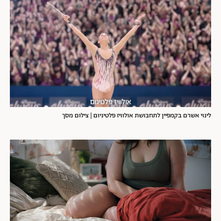
לינוי אשרם בקמפיין לתחבושת אולוויז פלטיניום | צילום מסך