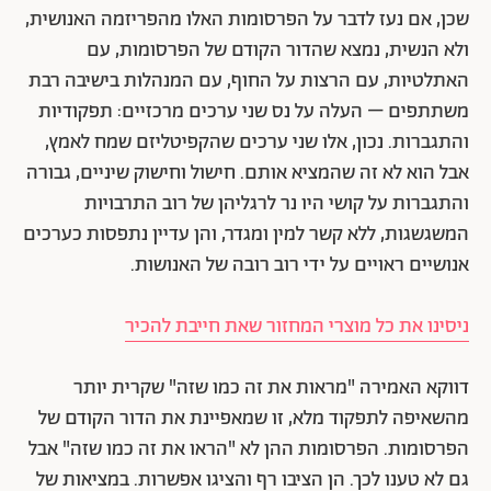
שכן, אם נעז לדבר על הפרסומות האלו מהפריזמה האנושית,
ולא הנשית, נמצא שהדור הקודם של הפרסומות, עם
האתלטיות, עם הרצות על החוף, עם המנהלות בישיבה רבת
משתתפים – העלה על נס שני ערכים מרכזיים: תפקודיות
והתגברות. נכון, אלו שני ערכים שהקפיטליזם שמח לאמץ,
אבל הוא לא זה שהמציא אותם. חישול וחישוק שיניים, גבורה
והתגברות על קושי היו נר לרגליהן של רוב התרבויות
המשגשגות, ללא קשר למין ומגדר, והן עדיין נתפסות כערכים
אנושיים ראויים על ידי רוב רובה של האנושות.
ניסינו את כל מוצרי המחזור שאת חייבת להכיר
דווקא האמירה "מראות את זה כמו שזה" שקרית יותר
מהשאיפה לתפקוד מלא, זו שמאפיינת את הדור הקודם של
הפרסומות. הפרסומות ההן לא "הראו את זה כמו שזה" אבל
גם לא טענו לכך. הן הציבו רף והציגו אפשרות. במציאות של