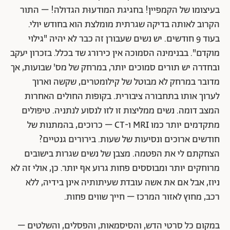
בעיצומו של הקמפיין! בחגיגת המודעוּת הגדולה! – התור
הקרוב לאותה בדיקה שגרתית מומלצת הוא בחודש יולי.
בעוד 9 חודשים. יש נשים שעבורן זה כבר לא יהיה "גילוי
מוקדם". בבנימינה הסמוכה אין כירורג שד בכלל. בזכרון יעקב
ובחדרה יש תורים סמוכים יותר, במרחק של מס' שבועות, אך
מדובר במרחק לא מבוטל של קילומטרים, שקשה וארוך
לערוך אותו בתחבורה ציבורית. בקופות החולים האחרות
המצב דומה. נשים ממליצות זו לזו לנסוע לנתניה. טיפולים
מתקדמים יותר כמו MRI ו-CT – כרוכים, בהמתנות של
חודשים ארוכים ונסיעות של שעות. בירורים גנטיים?
הצחקתם לי את הפטמה. מצבן של נשים שגרות בישובים
מרוחקים יותר ומבוססים פחות גרוע אף יותר. כן, אולי זה לא
ניוז, אבל אם את אשה עובדת שעיתותיה אינן בידיה, ללא
רכב, מחוץ לאזור המרכז – חייך שווים פחות.
במקום כל סרטי הדש, והסיסמאות, והפסלים, והשלטים –