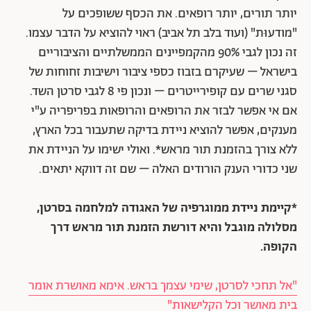
יותר תורים, יותר רופאים. את הכסף ששופכים על
"מודעוּת" (ועוד בלב תל אביב) ראוי להוציא על הדבר עצמו.
זה נכון לגבי 90% מהקמפיינים הממשלתיים והציבוריים
בישראל – שעיקרם בזבוז כספי ציבור וישיבות זחוחות של
סגני שרים עם קופירייטרים – ונכון פי 8 לגבי סרטן השד.
אם אי אפשר לבזר את הרופאים והרופאות בפריפריה ע"י
מענקים, אפשר להוציא ניידת בדיקה שתעבור בכל הארץ,
ללא צורך בהזמנת תור מראש*. ואולי ישימו על הניידת את
שני כדורי הענק הורודים האלה – שם זה דווקא יתאים.
*קיימת ניידת ממוגרפיה של האגודה למלחמה בסרטן,
מסלולה מוגבל והיא דורשת הזמנת תור מראש דרך
הקופה.
"אל תחכי לסרטן, שימי עצמך בראש. אימא מאושרת אומר
בית מאושר וכל הקלישאות"