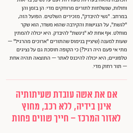
הכתבה מלאה בעדויות מעוררות זעם על נשים, בריאות
וחולות, שנשלחות לתורים מרוחקים מדי: הן בזמן והן
במרחב. "גשי להיבדק", מזכירים השלטים. הפועל הזה,
"לגשת", על הנגישות והקירבה שהוא משדר, הוא שקר
מוחלט. אף אחת לא "ניגשת" להיבדק. היא יכולה להמתין
שעות למענה (שיציין בנימוס שהתורים "ארוכים מהרגיל" –
מתי אי פעם היה רגיל?) כי הקופה חוסכת גם על נציגים
טלפוניים; היא יכולה להיכנס לאתר – התוצאה תהיה אחת
– תור רחוק מדי.
אם את אשה עובדת שעיתותיה
אינן בידיה, ללא רכב, מחוץ
לאזור המרכז – חייך שווים פחות