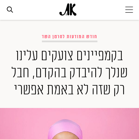
אג׳נדה
חודש המודעות לסרטן השד
אופנה
בקמפיינים צועקים עלינו
שנלך להיבדק בהקדם, חבל
ביוטי
רק שזה לא באמת אפשרי
סלבס
ערוצים נוספים
המגזין