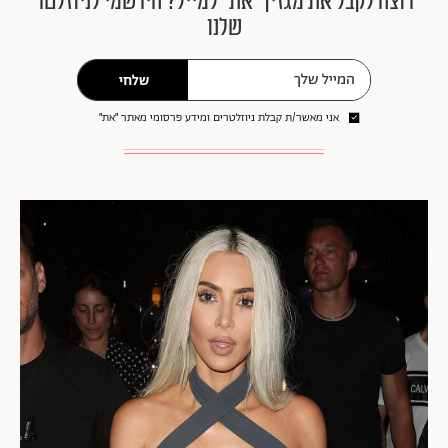
רוצה לקבל את מגזין ״את״ למייל? הירשמי לניוזלטר
שלנו
שלחי
אני מאשר/ת קבלת ניוזלטרים ומידע פרסומי מאתר ״את״