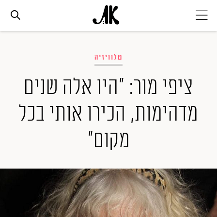
אג׳נדה
טלוויזיה
אופנה
ציפי מור: "היו אלה שנים
מדהימות, הכירו אותי בכל
ביוטי
מקום"
סלבס
ערוצים נוספים
המגזין