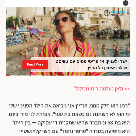
ישר ולעניין: 14 פריטי פסים עם טוויסט
Read More
שילכו איתכן כל הקיץ
>> ולאן נעלמה רות גונזלס?
"רגע הוא חלק ממני, ועדיין אני מביאה את הילד הפנימי שלי
כי הוא לא משתנה גם כשאת בת 100", אומרת לנו מור. כיום
היא בת 68
ומתברר שהיא שחקנית די עסוקה – בין היתר
היא מופיעה בסדרה "פרפר נחמד" עם משי קליינשטיין