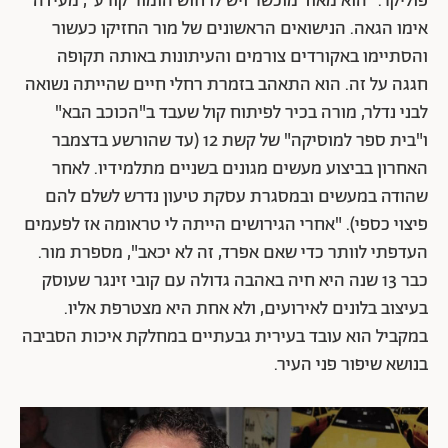
פוליקר. "הוא מאוד מוכשר ויש לו חוש הומור קורע", מעידה
אימו הגאה. הנישואים הראשונים של מור החזיקו כעשור
והסתיימו באקורדים צורמים והעיתונות באותה תקופה
חגגה על זה. הוא התאהב בזמרת רחלי חיים שהייתה נשואה
לבני נדלר, מורה בכיר לפיתוח קול שעבד ב"הכוכב הבא"
ו"בית ספר למוסיקה" של קשת 12 (עד שהורשע בדצמבר
האחרון בביצוע מעשים מגונים בשניים מתלמידיו. לאחר
שהודה במעשים ובמסגרת עסקת טיעון נדרש לשלם להם
פיצוי כספי). "אחרי הגירושים הייתה לי טראומה אז לפעמים
העדפתי לוותר כדי שאם אפרד, זה לא יכאב", מספרת מור.
כבר 13 שנה היא חיה באהבה גדולה עם קובי זינגר שעוסק
בעיצוב בלונים לאירועים, ולא אחת היא מצטרפת אליו.
במקביל הוא עובד בעירית גבעתיים במחלקת איכות הסביבה
בנושא שיפור פני העיר.