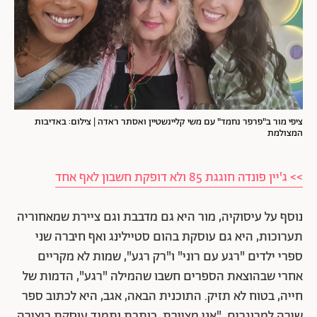
ציפי מור ב"פרפר נחמד" עם משי קליינשטיין ואסתר ראדה | צילום: באדיבות
המצולמת
>> ג'יין פונדה חוגגת 85 ולא דופקת חשבון לאף אחד
נוסף על עיסוקיה, מור היא גם מדבבת וגם ציירת שמאחוריה
תערוכות, היא גם עוסקת בהום סטיילינג ואף חיברה שני
ספרי ילדים "רגע עם רוני" ו"רק רגע", שמות לא מקריים
אחרי שבהוצאת הספרים חשבו שהמילה "רגע", הדמות של
חייה, בטוח לא תזיק. התוכנית הבאה, אגב, היא לכתוב ספר
שירה למבוגרים. "
אני מציירת, כותבת ותמיד עוסקת ביצירה