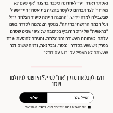
ואסתר ראדה, ועד לאחרונה כיכבה בהצגה "אף פעם לא
מאוחר" לצד אברהם סלקטר בהצגה בתיאטרון היידישפיל
שבשבילה למדה יידיש. "ההצגה הייתה סיפור הצלחה גדול
ועל הבמה הרגשתי בחגיגה". בנוסף הצטלמה לסדרה בשם
"בראשית" של יריב הורוביץ בכיכובה של ציפי שביט שטרם
עלתה, כאחותה העשירה והמוצלחת, והגיחה להופעת אורח
בפרק משעשע בסדרה "נבסו". ובכל זאת, נדמה ששום דבר
שעשתה לא האפיל על "רגע עם דודלי".
רוצה לקבל את מגזין ״את״ למייל? הירשמי לניוזלטר
שלנו
שלחי
אני מאשר/ת קבלת ניוזלטרים ומידע פרסומי מאתר ״את״