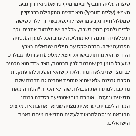
שיצרה עליזה חנוביץ' וביימו מיקי טריאסט ואהרון גבע.
חאנשי (עליזה חנוביץ') היא דתייה מהקהילה בברוקלין
שמסלול חייה נקבע מראש: להינשא בשידוך, ללדת שישה
ילדים ולהכין חמין בשבת, אבל לה יש חלומות אחרים. וכך,
רגע לפני החתונה היא מחליטה לעזוב הכל למען הפנטזיה
הפרועה שלה: הרבה סקס עם חיילים ישראלים בארץ
הקודש. היא נוחתת בישראל ויוצא למסע פרוע וחסר גבולות,
שנע כל הזמן בין שמרנות לבין חרמנות, מצד אחד הוא מכמיר
לב ומצד שני מלא הומור. ולא רק שהיא הופכת להרפתקנית
חסרת גבולות אלא שהיא סוחפת אחריה גם חברות שלה
מהעבר, למתוח את הגבולות שהן לא הכירו. "הסדרה מאוד
חדשנית ונועזת", אומרת מור שמופיעה בסדרה כרותי
המורה לעברית, ישראלית מצויה שמואד אוהבת את מקצוע
ההוראה ומנסה להראות לעולים החדשים מיהם באמת
הישראלים.