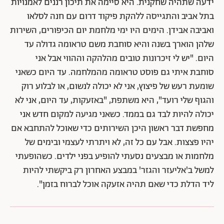
ידעה שתהיה שחקנית. היא סיימה את תיכון רננים לאמנויות
בתל אביב והתגייסה
ללהקת פיקוד דרום עם חנה לסלאו
ואביבה אבידן. הימים היו ימי מלחמת יום הכיפורים, השירות
שלהן הוארך בשנה והיא סוחבת משם טראומה גדולה עד
היום. "יש לי זיכרונות טובים מהלהקה וההווי אבל אני
סוחבת איתי גם פוסט טראומה מהמלחמה. עד היום כשאני
שומעת רעש של פיצוץ, אני לא יכולה לנשום, או לבלוע רוק
והגוף שלי רועד", היא משתפת, "
באזעקות, עד היום, אני לא
יכולה להיות לבד גם בממד. כשאני מגיעה למקום חדש אני
מחפשת דבר ראשון היכן השירותים כדי שאוכל להתחבא אם
יהיו פצצות. אבל עם כל זה, לא ויתרתי לעצמי ובימים של
מלחמות או מבצעים נסעתי להופיע בפני ילדים. כשהופעתי
למשל ב'אליעזר והגזר' במבצע האחרון רק ביקשתי להיות
ליד הדלת כדי שאם תהיה אזעקה אוכל לברוח בזמן".