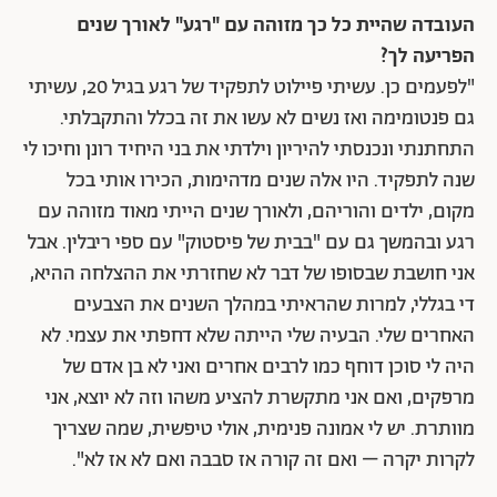
העובדה שהיית כל כך מזוהה עם "רגע" לאורך שנים
הפריעה לך?
"לפעמים כן. עשיתי פיילוט לתפקיד של רגע בגיל 20, עשיתי
גם פנטומימה ואז נשים לא עשו את זה בכלל והתקבלתי.
התחתנתי ונכנסתי להיריון וילדתי את בני היחיד רונן וחיכו לי
שנה לתפקיד. היו אלה שנים מדהימות, הכירו אותי בכל
מקום, ילדים והוריהם, ולאורך שנים הייתי מאוד מזוהה עם
רגע ובהמשך גם עם "בבית של פיסטוק" עם ספי ריבלין. אבל
אני חושבת שבסופו של דבר לא שחזרתי את ההצלחה ההיא,
די בגללי, למרות שהראיתי במהלך השנים את הצבעים
האחרים שלי. הבעיה שלי הייתה שלא דחפתי את עצמי. לא
היה לי סוכן דוחף כמו לרבים אחרים ואני לא בן אדם של
מרפקים, ואם אני מתקשרת להציע משהו וזה לא יוצא, אני
מוותרת. יש לי אמונה פנימית, אולי טיפשית, שמה שצריך
לקרות יקרה – ואם זה קורה אז סבבה ואם לא אז לא"
.