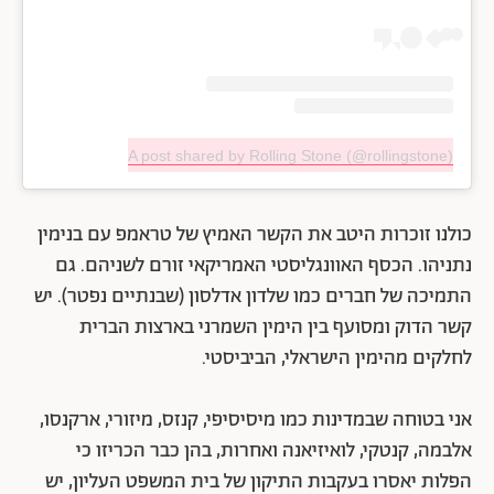
A post shared by Rolling Stone (@rollingstone)
כולנו זוכרות היטב את הקשר האמיץ של טראמפ עם בנימין
נתניהו. הכסף האוונגליסטי האמריקאי זורם לשניהם. גם
התמיכה של חברים כמו שלדון אדלסון (שבנתיים נפטר). יש
קשר הדוק ומסועף בין הימין השמרני בארצות הברית
לחלקים מהימין הישראלי, הביביסטי.
אני בטוחה שבמדינות כמו מיסיסיפי, קנזס, מיזורי, ארקנסו,
אלבמה, קנטקי, לואיזיאנה ואחרות, בהן כבר הכריזו כי
הפלות יאסרו בעקבות התיקון של בית המשפט העליון, יש