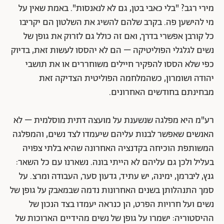
מירי רגב? "בלי כאבי בטן, גם לא לנאנסות". באמת שאין על
מי להישען פה. בקרב שלהם להשיג את השלטון הם יקריבו
כל קורבן אפשרי בדרך, ואם זה כולל גם לזרוק את גופן של
נשים לגלגלי הפוליטיקה – הם לא יהססו לעשות זאת, בדיוק
כפי שלא הססו להפקיר חיילים משוחררים או את תושבי
יהודה ושומרון, כשהמלחמה הפוליטית הצדיקה זאת
מבחינתם בחודשים האחרונים.
רע"מ היא מפלגה שנשענת על מועצה דתית מוסלמית – לא
האנשים שאפשר לבנות עליהם שיעמדו לצד נשים, והמפלגה
המשותפת הוכיחה בקדנציה האחרונה שהיא בלתי צפויה
בעליל ולכן גם עליהם לא הייתי בונה. נשארנו עם כל השאר:
גנץ, ליברמן, ימינה, יש עתיד, גדעון סער, העבודה ומרצ. על
סמך התנהלותן בשנים האחרונות נדמה שבמאבק על גופן של
נשים ועל חרויות הפרט, הן כנראה יעמדו בצד הנכון של
ההיסטוריה: ישמרו על גופן של נשים מהידיים הארוכות של