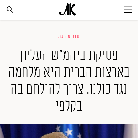
אג׳נדה
טור עורכת
אופנה
פסיקת ביהמ"ש העליון
בארצות הברית היא מלחמה
ביוטי
נגד כולנו. צריך להילחם בה
סלבס
בקלפי
ערוצים נוספים
המגזין