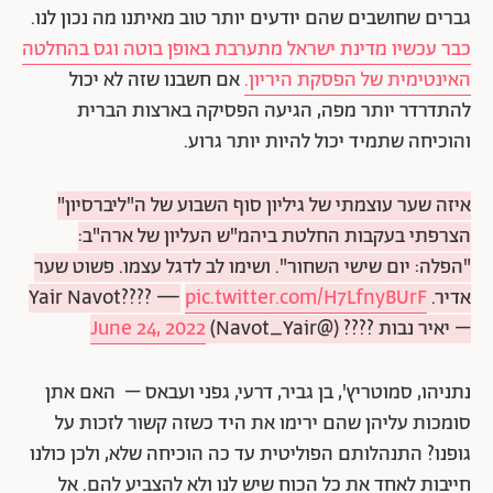
גברים שחושבים שהם יודעים יותר טוב מאיתנו מה נכון לנו.
כבר עכשיו מדינת ישראל מתערבת באופן בוטה וגס בהחלטה
האינטימית של הפסקת היריון.
אם חשבנו שזה לא יכול
להתדרדר יותר מפה, הגיעה הפסיקה בארצות הברית
והוכיחה שתמיד יכול להיות יותר גרוע.
איזה שער עוצמתי של גיליון סוף השבוע של ה"ליברסיון"
הצרפתי בעקבות החלטת ביהמ"ש העליון של ארה"ב:
"הפלה: יום שישי השחור". ושימו לב לדגל עצמו. פשוט שער
אדיר.
pic.twitter.com/H7LfnyBUrF
— ????Yair Navot
– יאיר נבות ???? (@Navot_Yair)
June 24, 2022
נתניהו, סמוטריץ', בן גביר, דרעי, גפני ועבאס – האם אתן
סומכות עליהן שהם ירימו את היד כשזה קשור לזכות על
גופנו? התנהלותם הפוליטית עד כה הוכיחה שלא, ולכן כולנו
חייבות לאחד את כל הכוח שיש לנו ולא להצביע להם. אל