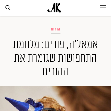
אג׳נדה
הורות
אופנה
אמאל'ה, פורים: מלחמת
התחפושות שגומרת את
ביוטי
ההורים
סלבס
ערוצים נוספים
המגזין