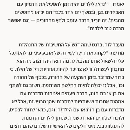
יאמרו – 'נדאג לילדים יהיה זמן להפעיל את הדמיון עם
האביזרים בגן, ובמשך יום אחד בלבד הם יבואו מחופשים
מהבית'. זה יוריד הרבה עומס ולחץ מההורים – וגם יאפשר
הרבה טוב לילדים".
מעבר לזה, ברנט שמה דגש על החשיבות של התנהלות
מודעת: "לקחת את הילד לשיחה של ארבע עיניים, להסתכל
עליו ולשאול אותו מה בא לו, מה הוא היה רוצה, מה הוא
מתכוון לעשות? זו לא צריכה להיות אחריות רק של הילד, כי
ברור שמדובר בזמן השקעה של ההורה, בכסף של ההורה
וכו', אבל זו יכולה להיות החלטה משותפת. חשוב גם לשתף
את בן או בת הזוג, הרבה פעמים אימהות מדברות עם
אמהות אחרות ששותפות לתחרות שהן מרגישות, אבל לא
מדברות עם בן הזוג או עם הילד/ה. וגם, כדאי לחזור לבסיס,
ולזכור שפורים הוא חג שמח, שנותן לילדים הזדמנות
להתנסות בכל מיני חלקים של האישיות שלהם שהם רוצים