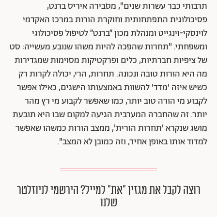
תרבותי כבר עשרות שנים", מסבירה איריס ברנט,
פסיכולוגית התפתחותית וחוקרת הורות במרכז האקדמי
לוינסקי-וינגייט ומנהלת מכון ״ברנט״ לטיפול פסיכולוגי
ומשפחתי. "תחרות ש
הפכה להיות משהו שנובע מעשייה: סט
של ציפיות חברתיות, כלים ופרקטיקות מסוימות שמגדירות
מה היא הורות טובה ונכונה. תחרות, הרי, יכולה לקרות רק
כשיש איזה 'מדד' להשוות באמצעותו הישגים, כאילו אפשר
לקבוע מי הורה טוב יותר, כמו שאפשר לקבוע מי רץ מהר
יותר. זה שהחברה המערבית הגיעה למקום שבו היא תובעת
מושג שנקרא 'תחרות הורית', ממצב הורות כמשהו שאפשר
למדוד אותו באופן אחיד, וזה כמובן לא המצב".
רוצה לקבל את מגזין ״את״ למייל? הירשמי לניוזלטר
שלנו