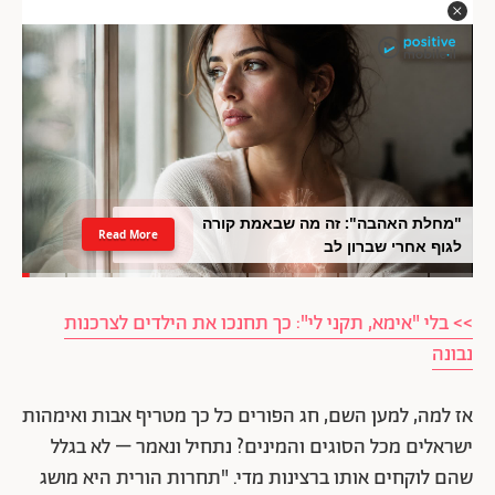
"מחלת האהבה": זה מה שבאמת קורה
Read More
לגוף אחרי שברון לב
>> בלי "אימא, תקני לי": כך תחנכו את הילדים לצרכנות
נבונה
אז למה, למען השם, חג הפורים כל כך מטריף אבות ואימהות
ישראלים מכל הסוגים והמינים? נתחיל ונאמר – לא בגלל
שהם לוקחים אותו ברצינות מדי. "תחרות הורית היא מושג