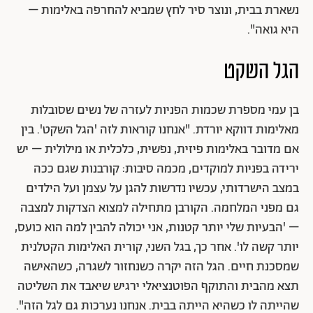
נשארת בבית, ונוצר סיר לחץ שמביא להחרפה באלימות –
היא גואה".
הגל השקט
בן עמי מספרת שכמות הפניות לעזרה של נשים שסובלות
מאלימות דווקא יורדת. "אנחנו קוראות לזה 'הגל השקט'. בין
אם מדובר באלימות פיזית, נפשית, כלכלית או מילולית – יש
ירידה בפניות למוקדים, מכמה סיבות: קורבנות שגם ככה
במצב הישרדותי, עכשיו נדרשות להגן על עצמן ועל הילדים
גם מפני המלחמה. הקורבן מתחילה למצוא הצדקות למצבה
– 'הבעיות שלי יותר קטנות, אני יכולה להבין למה הוא כועס,
יותר קשה לו'. אחר כך, בגל השני, קורית האלימות הקטלנית
שמסכנת חיים. הגל הזה יקרה כשנחזור לשגרה, כשהאישה
תצא מהבית והתוקף הפוטנציאלי ירגיש שיאבד את השליטה
שהייתה לו כשהיא הייתה בבית. אנחנו נערכות גם לגל הזה".