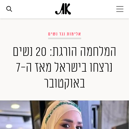
אג׳נדה
אלימות נגד נשים
אופנה
המלחמה הורגת: 20 נשים
נרצחו בישראל מאז ה-7
ביוטי
באוקטובר
סלבס
ערוצים נוספים
המגזין