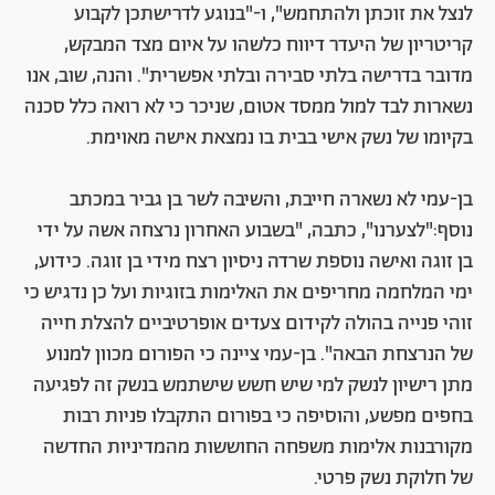
לנצל את זוכתן ולהתחמש", ו-"בנוגע לדרישתכן לקבוע
קריטריון של היעדר דיווח כלשהו על איום מצד המבקש,
מדובר בדרישה בלתי סבירה ובלתי אפשרית". והנה, שוב, אנו
נשארות לבד למול ממסד אטום, שניכר כי לא רואה כלל סכנה
בקיומו של נשק אישי בבית בו נמצאת אישה מאוימת.
בן-עמי לא נשארה חייבת, והשיבה לשר בן גביר במכתב
נוסף:"לצערנו", כתבה, "בשבוע האחרון נרצחה אשה על ידי
בן זוגה ואישה נוספת שרדה ניסיון רצח מידי בן זוגה. כידוע,
ימי המלחמה מחריפים את האלימות בזוגיות ועל כן נדגיש כי
זוהי פנייה בהולה לקידום צעדים אופרטיביים להצלת חייה
של הנרצחת הבאה". בן-עמי ציינה כי הפורום מכוון למנוע
מתן רישיון לנשק למי שיש חשש שישתמש בנשק זה לפגיעה
בחפים מפשע, והוסיפה כי בפורום התקבלו פניות רבות
מקורבנות אלימות משפחה החוששות מהמדיניות החדשה
של חלוקת נשק פרטי.