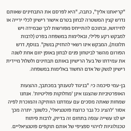
"קריאתנו אליך", כתבה, "היא לפרסם את התבחינים שאותם
נדרש קצין המשטרה לבחון בטרם אישור רישיון לכלי ירייה או
לחידושו, ובתוכם להתייחס מפורשות לכך שבמידה ויש
למבקש רקע פלילי, ובאלימות במשפחה בפרט (לרבות
תלונות), המבקש אינו רשאי להחזיק בנשק". בנוסף, דרש
הפורום מהשר לביטחון פנים לבחון באופן יזום אחת לשנה
את עמידתו של בעל הרישיון באותם תבחינים ולשלול מיידית
רישיון לנשק של אדם החשוד באלימות במשפחה.
בן-עמי סיכמה כי: "בניגוד לטענתך במכתבך, ההצעות
האופרטיביות שהצגנו אינן 'מחלוקות פוליטיות'. אנחנו
שמחות שאתה מסכים עם עמדתנו הוותיקה והמוכרת לפיה
אסור 'להציג כל גבר כרוצח פוטנציאלי', כלשונך. יתרה מכך
יש לנו עשייה ענפה בתחום זה בדיוק, לרבות פיתוח
טכנולוגיות לזיהוי ספציפי של אותם תוקפים פוטנציאליים.