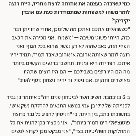
כמי שאיבדה בעצמה את אחותה לרצח מחריד, היית רוצה
לומר משהו למשפחות שמתמודדות כעת
עם אובדן
יקיריהן?
"כששואלים אתכם ואתכן מה שלומכן, אחרי שחוויתן דבר
כזה, הייתי פשוט משיבה – 'נושמת'. אני מכירה את הכאב
הפיזי הזה, כאב שהוא לא רק נפשי, שהוא בכל הגוף. ואני
רוצה לומר שאותה אהובה או אהוב שאבד תמיד, תמיד יהיו
איתם. הפרידה היא זמנית. תחשבו ברגעים הקשים ביותר
מה הם היו רוצים בשבילכם – הם היו רוצים שתהיו
מאושרים וחזקים. אם ניפול זה יהיה ניצחון נוסף לאויב".
ב-6 בנובמבר, השיב השר לביטחון פנים חה"כ איתמר בן גביר
לפנייתה של לילי בן עמי בנושא התנאים להחזקת נשק אישי.
בתשובתו כתב, בין היתר, כי "הניסיון להציג כל גבר כרוצח
פוטנציאלי הינו חמור ביותר", "אני מפציר בכן להניח את כל
המחלוקות הפוליטיות בצד", "אני מבקש מכן לקרוא לנשים