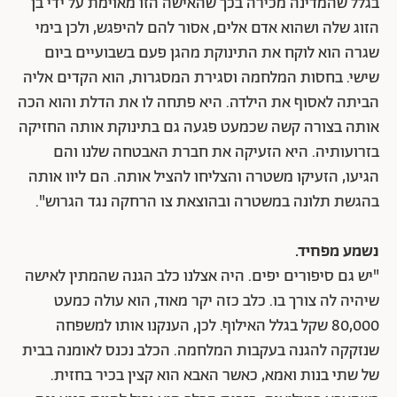
בגלל שהמדינה מכירה בכך שהאישה הזו מאוימת על ידי בן
הזוג שלה ושהוא אדם אלים, אסור להם להיפגש, ולכן בימי
שגרה הוא לוקח את התינוקת מהגן פעם בשבועיים ביום
שישי. בחסות המלחמה וסגירת המסגרות, הוא הקדים אליה
הביתה לאסוף את הילדה. היא פתחה לו את הדלת והוא הכה
אותה בצורה קשה שכמעט פגעה גם בתינוקת אותה החזיקה
בזרועותיה. היא הזעיקה את חברת האבטחה שלנו והם
הגיעו, הזעיקו משטרה והצליחו להציל אותה. הם ליוו אותה
בהגשת תלונה במשטרה ובהוצאת צו הרחקה נגד הגרוש".
נשמע מפחיד.
"יש גם סיפורים יפים. היה אצלנו כלב הגנה שהמתין לאישה
שיהיה לה צורך בו. כלב כזה יקר מאוד, הוא עולה כמעט
80,000 שקל בגלל האילוף. לכן, הענקנו אותו למשפחה
שנזקקה להגנה בעקבות המלחמה. הכלב נכנס לאומנה בבית
של שתי בנות ואמא, כאשר האבא הוא קצין בכיר בחזית.