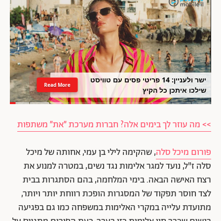
ישר ולעניין: 14 פריטי פסים עם טוויסט
Read More
שילכו איתכן כל הקיץ
>> מה עוזר לך בימים אלה? חברות מערכת ״את״ משתפות
פורום מיכל סלה
, שהקימה לילי בן עמי, אחותה של מיכל
סלה ז"ל, נועד למגר אלימות נגד נשים, במטרה למנוע את
רצח האישה הבאה. בימי המלחמה, בהם הסתגרות בבית
לצד חוסר תפקוד של המסגרות הופכת רווחת יותר ויותר,
מתועדת עלייה במקרי האלימות במשפחה כמו גם בפגיעה