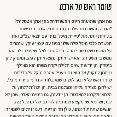
שומר ראש על ארבע
מה אתן שומעות היום מהשורדות בהן אתן מטפלות?
"הרבה מהשורדות שלנו זוכות היום להגנה ומרגישות
בטוחות יותר. את 'סיירת מיכל' בנינו עם יוצאי שב"כ, ואת
הכשרת כלבי מיכל סלה שלנו בנינו עם יוצאי עוקץ, שומרים
על הנשים שלנו טובי הביטחוניסטים. לאלו שקיבלו כלב הוא
ממש בן משפחה, הוא ישן איתן, נמצא איתן 24/7, ומעניק להן
ביטחון. הן יודעות שאם חלילה יקרה משהו הוא מאולף
ומיומן לתקוף, אך הוא גם מעניק אהבה ומקל על בדידות.
שומר ראש על ארבע. לנשים שמקבלות הגנה מ'סיירת מיכל',
יש לחצן מצוקה עליהן ומצלמה בבית. הן יכולות ללחוץ על
הלחצן ולקרוא למאבטח. הן יודעות, גם בימים האלה, שהן לא
לבד, ושיש אנשי מקצוע שנותנים להן גב. שלחנו לכל 222
הנשים שתחת הגנתנו, כולן חד הוריות, רענון נהלים לשמירה
על ביטחונן האישי. קיבלנו מהן חזרה מיילים מאוד מרגשים,