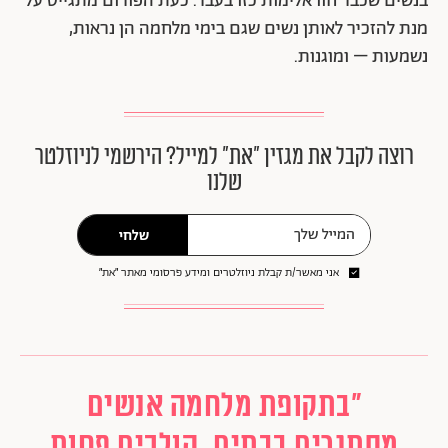
בנשים שכבר חוו אלימות כזו בעבר. כעת הפורום מתגייס על
מנת להזכיר לאותן נשים שגם בימי מלחמה הן נראות,
נשמעות – ומוגנות.
רוצה לקבל את מגזין ״את״ למייל? הירשמי לניוזלטר
שלנו
שלחי
אני מאשר/ת קבלת ניוזלטרים ומידע פרסומי מאתר ״את״
״בתקופת מלחמה אנשים
מסתגרים בבתים, הולכים פחות