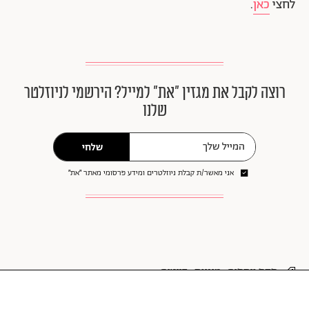
לחצי
כאן
.
רוצה לקבל את מגזין ״את״ למייל? הירשמי לניוזלטר
שלנו
שלחי
אני מאשר/ת קבלת ניוזלטרים ומידע פרסומי מאתר ״את״
סקס ויחסים
מיניות
דייטים