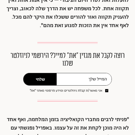
להעלות זאת לסדר היום הציבורי – כי אין אמת אחת ואין
תקווה אחת. לכל משפחה יש את הדרך שלה לכאוב, וצריך
להעניק תקווה ואור להורים ששכלו את היקר להם מכל.
לאף אחד אין את הזכות למנוע זאת מהם".
רוצה לקבל את מגזין ״את״ למייל? הירשמי לניוזלטר
שלנו
שלחי
אני מאשר/ת קבלת ניוזלטרים ומידע פרסומי מאתר ״את״
"פניתי לרבים מחברי הקואליציה בזמן המלחמה, ואף אחד
לא היה מוכן לקחת את זה על עצמו. באפריל נפגשתי עם