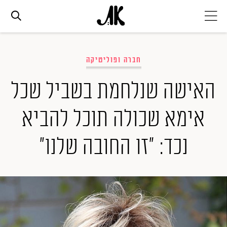
אג׳נדה
חברה ופוליטיקה
אופנה
האישה שנלחמת בשביל שכל
אימא שכולה תוכל להביא
ביוטי
נכד: "זו החובה שלנו"
סלבס
ערוצים נוספים
המגזין