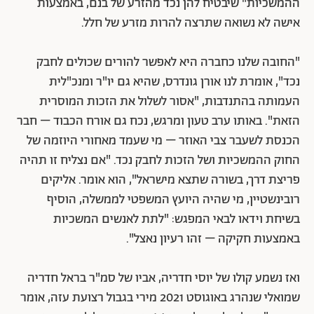
ההמשכיות" שיבטיח להן נכד מהזרע של בנם, באמצעות
אישה לא נשואה שתרצה להרות מזרע של חלל.
"החובה שלנו כחברה היא לאפשר להורים שכולים לחבק
נכד", אומרת לנו אורן גונדרס, שהיא גם יו"ר ומנכ"לית
העמותה בהתנדבות, "אסור לשלול את הזכות המוסרית
הזאת". באותו ערב טעון ומרגש, נכח גם אורח הכבוד – חבר
הכנסת לשעבר צבי האוזר – מי שעמד מאחורי היוזמה של
החוק ההמשכיות ושל הזכות לחבק נכד. "אם נצליח זו תהיה
פריצת דרך, בשורה שתצא מישראל", הוא אומר. אליקים
רובינשטיין, מי שהיה היועץ המשפטי לממשלה, הוסיף
בשיחת וידאו לבאי המפגש: "לתת לאנשים המשכיות
באמצעות חקיקה – זהו רעיון נאצל".
ואז נשמע קולו של יוסי חדריה, אביו של סמ"ר בראל חדריה
שמואלי שנהרג באוגוסט 2021 מירי בגבול רצועת עזה, אומר