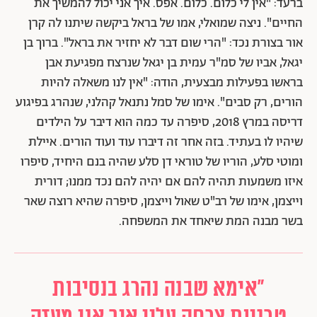
ברעד: "אין לי כלום. כלום. אפס. איך אני יכול להמשיך את
החיים". ניצה שמואלי, אמו של בראל ביקשה שיתנו לה קרן
אור בצורת נכד: "הרי שום דבר לא יחזיר את בראל". ברוך בן
יגאל, אביו של סמ"ר עמית בן יגאל שנרצח מפגיעת אבן
בראשו בפעילות מבצעית, הודה: "אין לנו משאלה להיות
הורים, רק סבים". אימו של סמל נתנאל קהלני, שנהרג בפיגוע
דריסה במרץ 2018, סיפרה עד כמה הוא דיבר על הילדים
שיהיו לו בעתיד. בזה אחר זה דיברו עוד ועוד הורים. איילת
ומוטי סלע, הוריו של טוראי דן סלע שהיה בנם היחיד, סיפרו
איזו משמעות תהיה להם אם יהיה להם נכד ממנו; דורית
וייצמן, אימו של רב"ט שאול וייצמן, סיפרה שהיא רוצה שאר
בשר מבנה המת שיאחד את המשפחה.
"אימא שבנה נהרג בנסיבות
טרגיות צרחה עליי איך אני מעזה