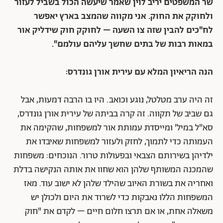
שר המשפטים יריב לוין שאמר שיעשה הכול בשביל לעזור
ולחוקק את החוק. אני מקווה שהמצב בארץ יאפשר
לח"כים להבין שזה צו השעה – לחוקק חוק שידליק אור
במאות רבות של בתים שחשך עליהם עולמם".
הנה הריאיון המלא עם עירית אורן גונדרס:
זה היה ערב מטלטל, נוגע וכואב. היו בו הרבה דמעות, אבל
גם שביב של תקווה. זה קרה בביתה של עירית אורן גונדרס,
סא"ל במיל' ומייסדת עמותת אור למשפחות, שהקימה את
העמותה כדי לתמוך, לחזק ולעזור למשפחות שאיבדו את
ילדיהן בשירותם הצבאי ובפעולות טרור. הנוכחים: משפחות
שהמכנה המשותף שלהן הוא שחוו את אותה הנקישה בדלת
ואחריה את בשורת האיוב שהילד שלהן לא ישוב עוד. מאז
המשפחות הללו נאבקות כדי לשרוד את היום ולכולן יש
משאלה אחת, או אם תרצו חלום חיים – לקדם את "חוק