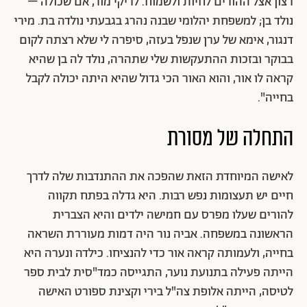
רצון אצל ההורים לחיות ולשמוח. לריקי מור, אם שכולה –
נולד בן; למשפחת יהלומי שבנה נהרג בגבעתי נולדה בת. מירי
דנגור, אימא של ערן שנפל בעזה, סיפרה לי שלא רצתה לקום
בבוקר ובזכות ההתעקשות שלי שתהרה, נולד לה בן שהיא
קראה לו אור, והוא האור הכי גדול שהיא היתה יכולה לקבל
בחייה".
התחלה של מסורת
לאישה המיוחדת הזאת שהפכה את ההתנדבות שלה לדרך
חיים יש תעצומות נפש רבות. היא גדלה בפתח תקווה
להורים שעלו מפרס עם חמישה ילדים והיא הצברית
הראשונה במשפחה. אביה נור היה דמות מעוררת השראה
בחייה, ולעמותה קראה אור כדי להנציחו. כילדה ונערה היא
הייתה פעילה בתנועת נוער, התגייסה כמד"סית לבית ספר
לטיסה, הייתה אלופת צה"ל בירי וקצינת ספורט האישה