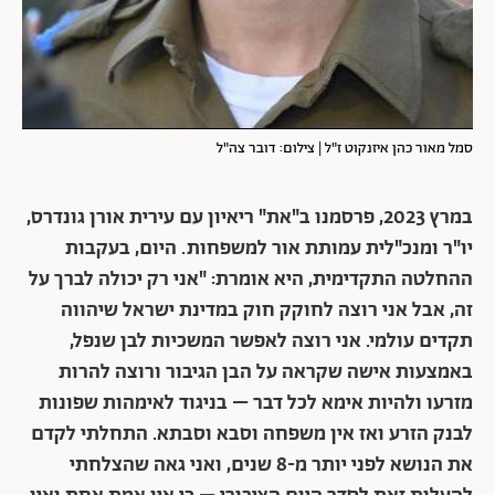
סמל מאור כהן איזנקוט ז"ל | צילום: דובר צה"ל
במרץ 2023, פרסמנו ב"את" ריאיון עם עירית אורן גונדרס,
יו"ר ומנכ"לית עמותת אור למשפחות. היום, בעקבות
ההחלטה התקדימית, היא אומרת: "אני רק יכולה לברך על
זה, אבל אני רוצה לחוקק חוק במדינת ישראל שיהווה
תקדים עולמי. אני רוצה לאפשר המשכיות לבן שנפל,
באמצעות אישה שקראה על הבן הגיבור ורוצה להרות
מזרעו ולהיות אימא לכל דבר – בניגוד לאימהות שפונות
לבנק הזרע ואז אין משפחה וסבא וסבתא. התחלתי לקדם
את הנושא לפני יותר מ-8 שנים, ואני גאה שהצלחתי