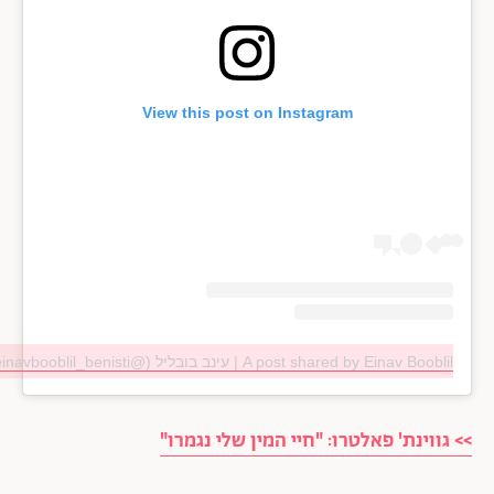
View this post on Instagram
A post shared by Einav Booblil | עינב בובליל (@einavbooblil_benisti)
>> גווינת' פאלטרו: "חיי המין שלי נגמרו"