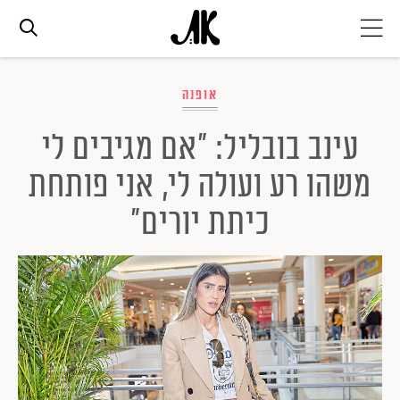
אג׳נדה
אופנה
עינב בובליל: "אם מגיבים לי
אופנה
משהו רע ועולה לי, אני פותחת
ביוטי
כיתת יורים"
סלבס
ערוצים נוספים
המגזין