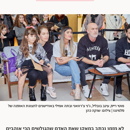
מוטי רייפ, עינב בובליל, ג'ני צ'רוואני ובתה אמילי באודישנים לתצוגת האופנה של
פלמינגו | צילום: שוקה כהן
לא מזמן נכתב במאקו שאת האדם שהגולשים הכי אוהבים