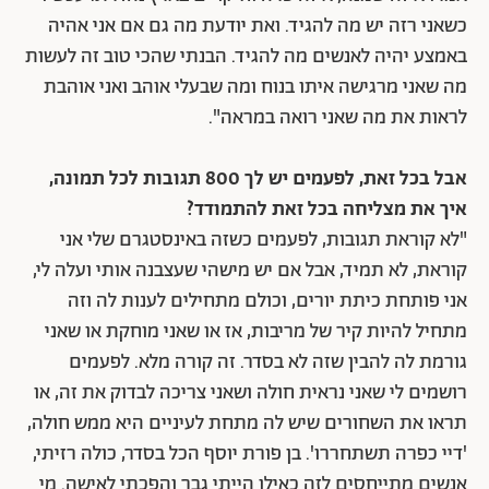
כשאני רזה יש מה להגיד. ואת יודעת מה גם אם אני אהיה
באמצע יהיה לאנשים מה להגיד. הבנתי שהכי טוב זה לעשות
מה שאני מרגישה איתו בנוח ומה שבעלי אוהב ואני אוהבת
לראות את מה שאני רואה במראה".
אבל בכל זאת, לפעמים יש לך 800 תגובות לכל תמונה,
איך את מצליחה בכל זאת להתמודד?
"לא קוראת תגובות, לפעמים כשזה באינסטגרם שלי אני
קוראת, לא תמיד, אבל אם יש מישהי שעצבנה אותי ועלה לי,
אני פותחת כיתת יורים, וכולם מתחילים לענות לה וזה
מתחיל להיות קיר של מריבות, אז או שאני מוחקת או שאני
גורמת לה להבין שזה לא בסדר. זה קורה מלא. לפעמים
רושמים לי שאני נראית חולה ושאני צריכה לבדוק את זה, או
תראו את השחורים שיש לה מתחת לעיניים היא ממש חולה,
'דיי כפרה תשתחררו'. בן פורת יוסף הכל בסדר, כולה רזיתי,
אנשים מתייחסים לזה כאילו הייתי גבר והפכתי לאישה. מי