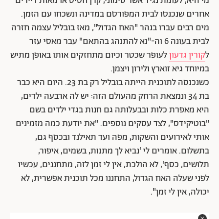
מי היא, לעומת נגיד אשר סימוני, קרן חסיס או מאות דיירים
אחרים שנכנסו לבית המפורסם במדינה ונשכחו עם הזמן.
מים רבים עברו בנהר "האח הגדול", מאז בובליל עצמה חזרה
לבית בעונה 6 וה-"נא להתנהג בהתאם" עבר מאסי עזר
ל
קורין גדעון
לעופר שכטר וכיום מתחזקים אותו באופן מתיש
במיוחד גיא זוארץ ולירון ויצמן.
כשנכנסה לתוכנית הייתה בובליל רק בת 23. היום היא כבר
בת 34 ונמצאת הרחק מהעולם הזה: יש לה ארבעה ילדים,
היא מאפרת כלות ובבעלותה גם חנות בגדי ילדים בשם
"בוטיקידס", לצד עסקים נוספים. "
את יודעת כמה מזמינים
אותי לאירועים והשקות, מפה ועד תאילנד ובכסף גם,
בתשלום. אומרים לי 'נביא לך מתנות, בשמים, איפור,
תלושים, כסף', לא הולכת, אין לי זמן לזה, מתחננים, עכשיו
לפני שעלה האח הגדול, התחננו מכל תוכנית אפשרית, לא
יכולה, אין לי זמן".