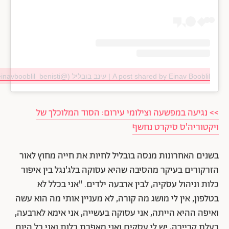
A post shared by Einav Booblil | עינב בובליל (@einavbooblil_benisti)
>> נגיעה במפשעה וצילומי עירום: הסוד המלוכלך של
ויקטוריה'ס סיקרט נחשף
בשנים האחרונות מנסה בובליל לחיות את חייה מחוץ לאור
הזרקורים בעיקר מהסיבה שהיא עסוקה בלג'נגל בין איפור
כלות וניהול עסקיה, לבין ארבעה ילדים. "אני בכלל לא
בטלפון, אין לי מושג מה קורה, לא מעניין אותי מה הוא עשה
ואיפה ההיא הייתה, אני עסוקה בעשייה, אני אימא לארבעה,
בעלת קריירה, יש לי עסקים ואני מאפרת כלות ואני כל היום