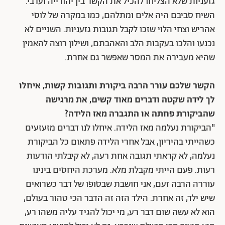
גזעניות שלא הצליחו להכיל את הקשר בין יהודייה וערבי.
השיח סביבם היה אלים ומתלהם, כמו במקרה של לוסי
אהריש וצחי הלוי שזכו לקבל תגובות גזעניות. השניים לא
נכנעו והלכו בעקבות הלב והאהבתם, ושילון רוצה להאמין
שהיא מעבירה את המסר שאפשר גם אחרת.
הקשר שלכם עורר הרבה ביקורת ותגובות קשות, איחלו
לך לידה שקטה ודברים מאוד קשים, את מרגישה
שהביקורת פחתה או התגברה מאז הלידה?
"הביקורת נעלמה מאז הלידה. איחלו לנו דברים מזעזעים
כשהייתי בהיריון, אבל אחרי הלידה פתאום כל הביקורת
נעלמה, לא קראתי תגובה אחת רעה, לא קיבלתי הודעות
רעות. פעם הייתי מקבלת מלא. מערכת היחסים בינינו
עוררה הרבה זעם, אני חושבת שבסופו של דבר כשרואים
שיש ילד, זה אחרת. הילד הזה זה הדבר הכי טהור בעולם,
הוא לא עשה שום דבר רע, מי יכול להגיד עליה משהו רע,