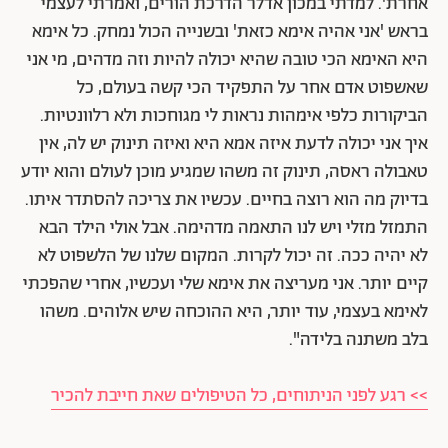
אחרת'. למדתי במכון אדלר הדרכת הורים, ואמרתי לעצמי
בראש 'אני אהיה אימא כזאת' ובשנייה הכול נמחק. כל אימא
היא האימא הכי טובה שהיא יכולה להיות וזה מדהים, מי אני
שאשפוט אדם אחר על התפקיד הכי קשה בעולם, כל
הביקורות כלפי אימהות נראות לי מגוחכות ולא רלוונטיות.
איך אני יכולה לדעת איזה אמא היא ואיזה תינוק יש לה, אין
טאבולה ראסה, תינוק זה משהו שמגיע מוכן לעולם והוא יודע
בדיוק מה הוא רוצה בחיים. עכשיו את צריכה להסתדר איתו.
התמזל מזלי ויש לנו התאמה מדהימה. אבל אולי הילד הבא
לא יהיה ככה. זה יכול לקרות. המקום שלנו של הלשפוט לא
קיים יותר. אני מעריצה את אימא שלי ועכשיו, אחרי שהפכתי
לאימא בעצמי, עוד יותר, היא ההוכחה שיש אלוהים. משהו
בלב משתנה בלידה".
>> רגע לפני הניתוחים, כל הטיפולים שאת חייבת להכיר