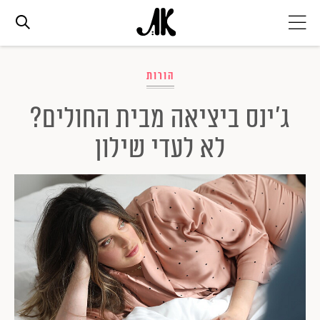
אג׳נדה
הורות
ג'ינס ביציאה מבית החולים?
אופנה
לא לעדי שילון
ביוטי
סלבס
ערוצים נוספים
המגזין