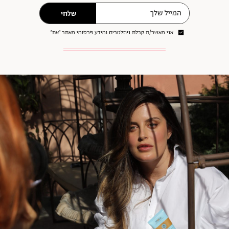
שלחי
אני מאשר/ת קבלת ניוזלטרים ומידע פרסומי מאתר ״את״