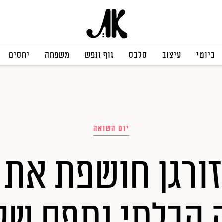
ביוטי
עיצוב
סלבס
גוף ונפש
משפחה
יחסים
יום השואה
ורגן חושפת את 
הבלתי נתפס של