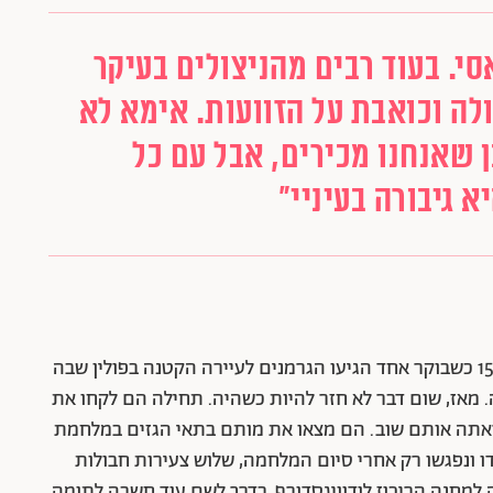
סי. בעוד רבים מהניצולים בעיקר
ולה וכואבת על הזוועות. אימא לא
 שאנחנו מכירים, אבל עם כל
 גיבורה בעיניי"
אימא של עדה לזורגן, לולה (לאה) לזורגן, הייתה בת 15 כשבוקר אחד הגיעו הגרמנים לעיירה הקטנה בפולין שבה
 מאז, שום דבר לא חזר להיות כשהיה. תחילה הם לקחו את
ראתה אותם שוב. הם מצאו את מותם בתאי הגזים במלחמת
ו ונפגשו רק אחרי סיום המלחמה, שלוש צעירות חבולות
למחנה הריכוז לודוויגסדורף. בדרך לשם עוד חשבה לתומה