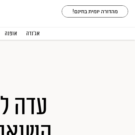
אג׳נדה
אופנה
עדה לז
השואה 