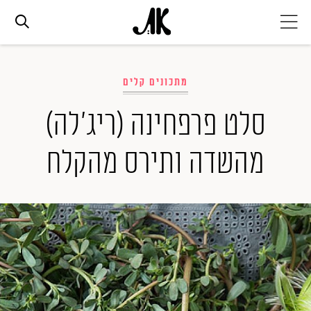
אג׳נדה
מתכונים קלים
אופנה
סלט פרפחינה (ריג'לה)
מהשדה ותירס מהקלח
ביוטי
סלבס
ערוצים נוספים
המגזין