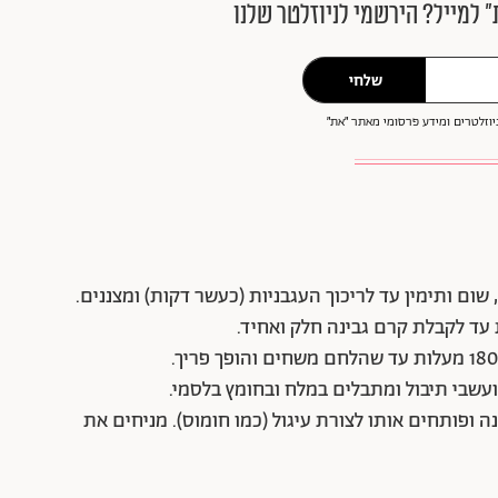
״ למייל? הירשמי לניוזלטר שלנו
שלחי
וזלטרים ומידע פרסומי מאתר ״את״
ת של קרם גבינה ופותחים אותו לצורת עיגול (כמו חומוס). מניחים את