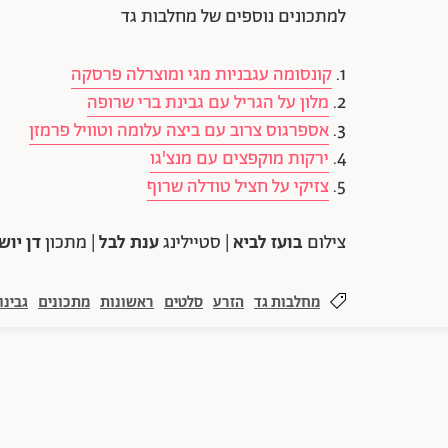
למתכונים נוספים של מחלבות גד
1.
קונסומה עגבניות מגי ומוצרלה פרסקה
2.
מלון על הגריל עם גבינת ברי שרופה
3.
אספרגוס צרוב עם ביצה עלומה וטוויל פרמזן
4.
ירקות מוקפצים עם מנצ'גו
5.
צזיקי על חציל טודלה שרוף
צילום
בועז לביא
| סטיילינג
ענת לבל
| מתכון
דן יוש
מחלבות גד
הזרע
סלטים
ראשונות
מתכונים
גבינו