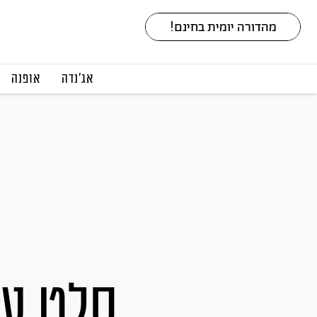
אג׳נדה
אופנה
סלט עג