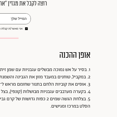
רוצה לקבל את מגזין ״את
אני מאשר/ת קבלת ני
אופן ההכנה
1. בסיר על אש נמוכה מבשלים עגבניות עם שמן זית, שום ותימין עד לריכוך העגבניות (כעשר דקות) ומצננים.
2. במקביל, טוחנים במעבד מזון את הגבינה והשמנת עד לקבלת קרם גבינה חלק ואחיד.
3. אופים את קוביות הלחם בתנור שחומם מראש ל־180 מעלות עד שהלחם משחים והופך פריך.
4. בקערה מערבבים עגבניות מבושלות (קונפי), בצל ועשבי תיבול ומתבלים במלח ובחומץ בלסמי.
5. בצלחת הגשה שמים 2 כפות גדושו
הסלט במרכז ומגישים.