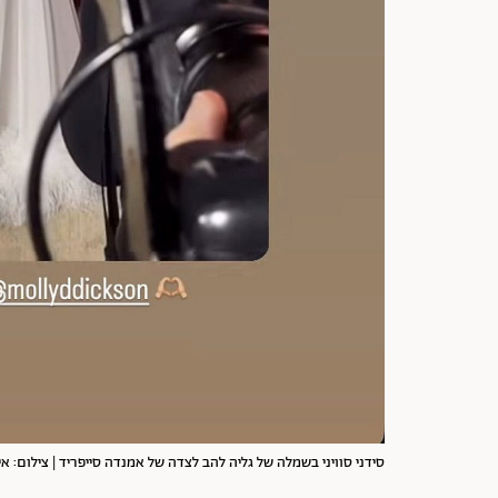
סידני סוויני בשמלה של גליה להב לצדה של אמנדה סייפריד | צילום: אינסטגרם hav