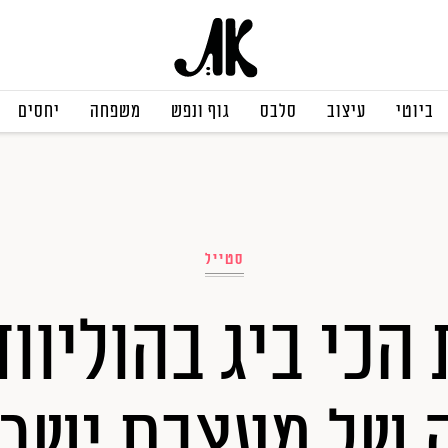
ביוטי
עיצוב
סלבס
גוף ונפש
משפחה
יחסים
סטייל
הכי ביג בהוליוו
של מעצבת ישר