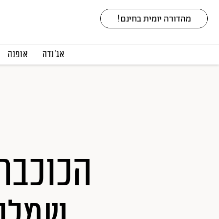
אג׳נדה
אופנה
הכוכבת 
שמלה 