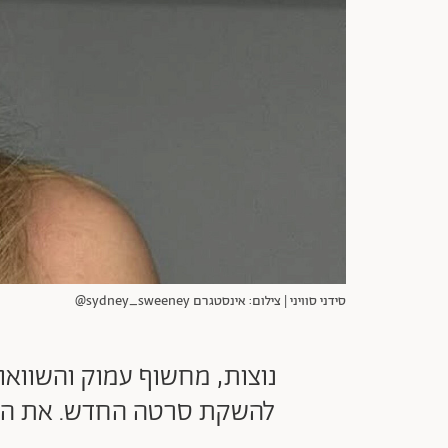
סידני סוויני | צילום: אינסטגרם sydney_sweeney@
נוצות, מחשוף עמוק והשוואות
להשקת סרטה החדש. את השמ