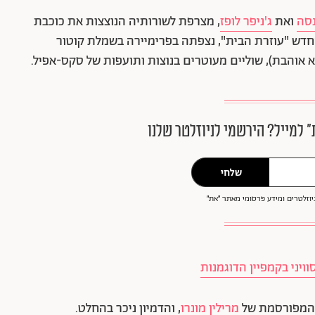
נסה
ואת
ג'ניפר לופז
, מצרפת לשורותיה הנוצצות את כוכבת
החדש "עוזרת הבית", נצפתה בפרימיירה בשמלת קוטור
אוהבת), שוליים מעוטרים בנוצות ותועפות של סקס-אפיל.
״ למייל? הירשמי לניוזלטר שלנו
שלחי
וזלטרים ומידע פרסומי מאתר ״את״
מרילין מונרו
, והדמיון ניכר בהחלט.