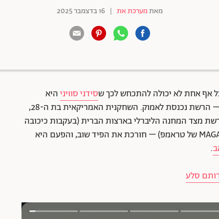
מאת
מערכת את
|
16 בדצמבר 2025
88 שיתופים | 132 צפיות
אבל אף אחת לא יכולה להתכחש לכך ש
סידני סוויני
היא
תופעה. לא משנה מה היא לובשת, אומרת או עושה – הרשת נכנסת לאמוק. השחקנית האמריקאית בת ה-28,
 מצד המחנה הליברלי בארצות הברית (בעקבות כיכובה
בקמפיין הג'ינסים של אמריקן איגל, המזוהה עם ה-MAGA של טראמפ) – חורכת את הפיד שוב, והפעם היא
ב
.
לרותם סלע