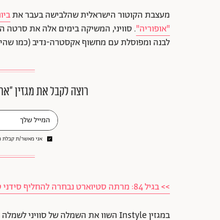
מעצבת הקוטור הישראלית שהלבישה בעבר את
ביו
"אופוריה"
. סוויני, המשיקה בימים אלה את סרטה 
לבנה ומפוסלת עם מחשוף אקסטרה-נדיב (כמו שהיא 
רוצה לקבל את מגזין ״את
אני מאשר/ת קבלת ני
>> בגיל 84: מרתה סטיוארט נבחרה להחליף סידני סוויני בקמפיין הדוגמנות
במגזין Instyle השוו את השמלה של סוויני לשמלה המפורסמת של