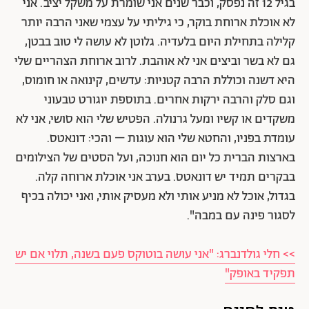
בגיל 12 זה נפסק, וכבר שנים אני שומרת על משקל יציב. אני
לא אוכלת ארוחת בוקר, כי גיליתי על עצמי שאני הרבה יותר
קלילה בתחילת היום בלעדיה. גלוטן לא עושה לי טוב בבטן,
גם לא בשר וביצים אני לא אוהבת. לרוב ארוחת הצהריים שלי
היא דשנה וכוללת הרבה קטניות: עדשים, קינואה או חומוס,
וגם סלק והרבה ירקות אחרים. בתוספת יוגורט טבעוני
משקדים או קשיו ומעל גרנולה. הפטיש שלי הוא סושי, אני לא
עומדת בפניו, והחטא שלי הוא עוגות – והכי: דונאטס.
בארצות הברית כל יום הוא חנוכה, ועל הסטים של הצילומים
בבקרים תמיד יש דונאטס. בערב אני אוכלת ארוחה קלה.
בגדול, אוכל לא מניע אותי ולא מעסיק אותי, ואני יכולה בכיף
לסגור פינה עם במבה".
>> חלי גולדנברג: "אני עושה בוטוקס פעם בשנה, תלוי אם יש
תפקיד באופק"