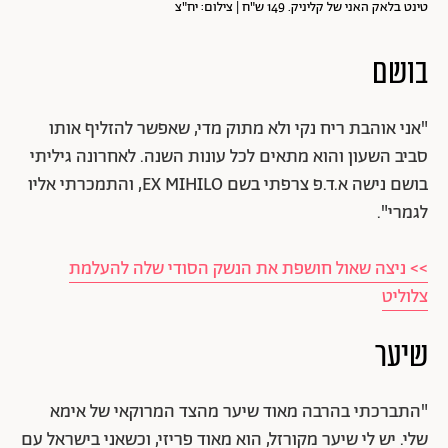
טינט בלאק האני של קליניק. 149 ש"ח | צילום: יח"צ
בושם
"אני אוהבת ריח נקי ולא מתוק מדי, שאפשר להזליף אותו
סביב השעון והוא מתאים לכל עונות השנה. לאחרונה גיליתי
בושם נישה א.ד.פ צרפתי בשם EX MIHILO, והתמכרתי אליו
לגמרי".
>> ניצה שאול חושפת את הנשק הסודי שלה להעלמת
צלוליט
שיער
"התברכתי בהרבה מאוד שיער מהצד המרוקאי של אימא
שלי. יש לי שיער מקורזל, הוא מאוד פריזי, וכשאני בישראל עם