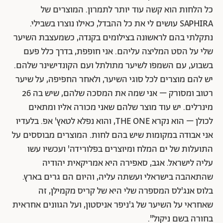
כל הלחות הוא קשה עוד יותר לתמרון. המוצרים של
SAPHIRA עושים לי את כל ההבדל, כאילו נוצרו בשבילי.
נתקלתי בהם לראשונה בצילומים בקנדה, כשמעצבת השיער
שלי על הסט המליצה עליהם. אני חופפת, בדרך כלל פעם
בשבוע, עם השמפו לשיער מתולתל ועם הקונדישינר שלהם.
יש להם מוצרים לכל סוגי השיער, ולאחר החפיפה, על שיער
רטוב ומסורק – אני שמה את המסכה שלהם, שיש בה 26
מינרלים. יש עוד מוצר שלהם שאני מכורה אליו ומתאים
לכולן – הוא נקרא THE ONE, והוא נפלא לטאץ' אפ. בלעדיו
אני אבודה במקומות שיש בהם לחות. המוצרים מבוססים על
התועלות של ים המלח ומיוצרים בפלורידה' ועכשיו עשו
עליה לישראל. אגב, סאפירה היא אמריקאית יהודיה
שהתאהבה בישראלי ועשתה עליה, והיום הם גרים בארץ.
בלוס אנג'לס המספרה שלי היא של קריס מקמילן, זה
שאחראי על השיער של ג'ניפר אניסטון, ועל הגוונים אחראית
בחורה בשם ניקול".