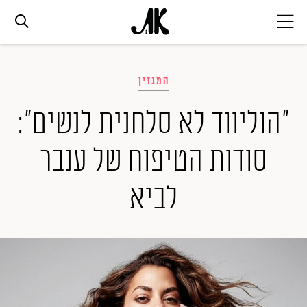
אג׳נדה
המגזין
אופנה
"הוליווד לא סלחנית לנשים":
סודות הטיפוח של ענבר
ביוטי
לביא
סלבס
ערוצים נוספים
המגזין