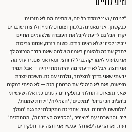
טיפ לחיים
"למדתי, ואני לומדת כל יום, שהחיים הם לא תוכנית
כבקשתך. אני מאמינה בלכוון רצונות, לדמיין ולרצות שדברים
יקרו, אבל גם לדעת לקבל את העובדה שלפעמים החיים
יובילו לכיוון שלא ראינו קודם. כשזה קורה, אנחנו צריכות
לחבק את זה ולהאמין באמונה שלמה שאת בדרך הנכונה לך.
אני נסעתי לאמריקה בגיל 17 וחצי, ומאז אני שם. ידעתי מה
אני רוצה, אבל לא ידעתי מה יהיה ומתי יהיה – אבל תמיד
ידעתי שאני בדרך להצלחה, נולדתי עם זה. חשיבה יוצרת
מציאות, ואם לא היה לי את הבטחון הזה – לא הייתי במקום
שאני נמצאת. התחלתי בתפקידים קטנים כמו אלה שעשיתי
ב'הג'וב הכי גרוע', 'נמלטים', 'הפמליה', 'ילדות שמנות',
'הלוחשת לרוחות' ועוד. אחרי זה התקבלתי להצגה 'המלך
ליר' והמשכתי עם 'לוציפר', 'הספינה האחרונה', 'המתחזים'
ועוד, ואז הגיעה 'פאודה'. עכשיו אני רוצה עוד תפקידים