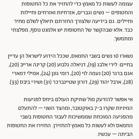
עצומה לעשות כל מאמץ כדי להחזיר את כל החטופות
והחטופים – נשים וגברים, אזרחיות ואזרחים וחיילות
וחיילים. גם בידיעה שלצורך החזרתם תיאלץ לשלם מחיר
כבד. אלא שבהקשר של החטופות יש אלמנט נוסף, מפלצתי
ומתמשך.
נשארו 10 נשים בשבי החמאס, שככל הידוע לישראל הן עדיין
בחיים: לירי אלבג (19), דניאלה גלבוע (20) קרינה ארייב (20),
אגם ברגר (20) נעמה לוי (20), רומי גונן (24), אמילי דמארי
(28), ארבל יהוד (29), דורון שטיינברכר (31) ושירי ביבס (33).
אי אפשר להזדעק מול שתיקת העולם ביחס לפגיעות
המיניות שקרו ב-7 באוקטובר, ומהצד השני – להתעלם
מהפגיעה המוכחת שממשיכות לעבור החטופות בשבי
החמאס ולא לעשות כל מאמץ להחזירן. החזירו את החטופות
הביתה – עכשיו.