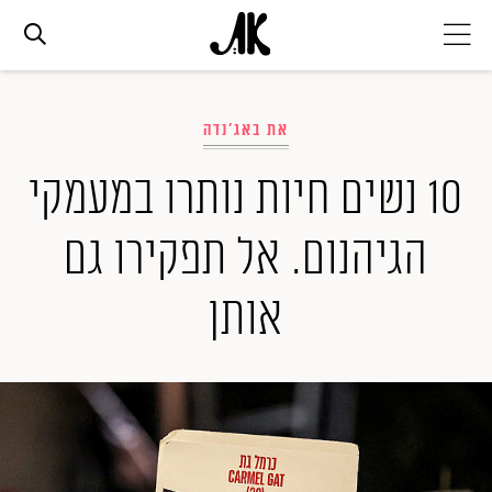
אג׳נדה
את באג'נדה
אופנה
10 נשים חיות נותרו במעמקי
הגיהנום. אל תפקירו גם
ביוטי
אותן
סלבס
ערוצים נוספים
המגזין