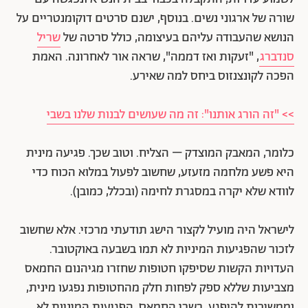
שורה של ארגוני נשים. בנוסף, ישנם סרטים דוקומנטריים על
הנושא שהעבודה עליהם בעיצומה, כולל סרטה של
שריל
סנדברג
, "זעקות ואז דממה", שראה אור לאחרונה. האמת
הפכה לקונצנזוס ביחס למה שאירע.
>> "זה הורג אותנו": זה מה שעושים לבנות שלנו בשבי
כלומר, המאבק המוצדק – הצליח. וטוב שכך. פגיעה מינית
היא פשע מלחמה מזעזע, שחשוב לפעול במלוא הכוח כדי
לוודא שלא יקרה במסגרת לחימה (ובכלל, כמובן).
לישראל היה מועיל לקצור הישג תודעתי מרכזי. אלא שחשוב
לזכור שהפגיעות המיניות לא תמו בשבעה באוקטובר.
העדויות הקשות שסיפקו חטופות שחזרו מגיהנום החמאס
מצביעות שללא ספק לפחות חלק מהחטופות נפגעו מינית,
וממשיכות להיפגע, בשבי החמאס. הפגיעות המיניות לא