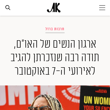
אג׳נדה
חרבות ברזל
אופנה
ארגון הנשים של האו"ם,
תודה רבה שנזכרתן להגיב
ביוטי
לאירועי ה-7 באוקטובר
סלבס
ערוצים נוספים
המגזין