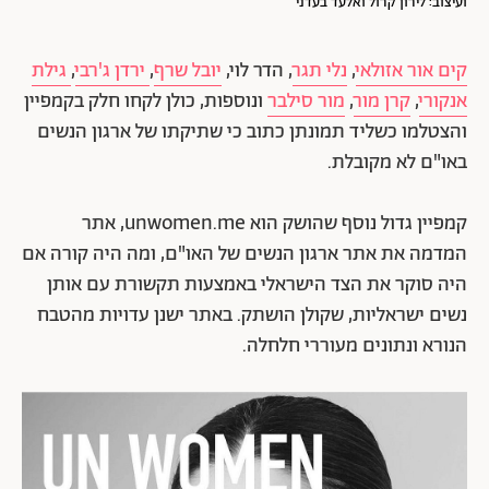
ועיצוב: לירון קרול ואלעד בעדני
קים אור אזולאי
,
נלי תגר
, הדר לוי,
יובל שרף
,
ירדן ג'רבי
,
גילת
אנקורי
,
קרן מור
,
מור סילבר
ונוספות, כולן לקחו חלק בקמפיין
והצטלמו כשליד תמונתן כתוב כי שתיקתו של ארגון הנשים
באו"ם לא מקובלת.
קמפיין גדול נוסף שהושק הוא unwomen.me, אתר
המדמה את אתר ארגון הנשים של האו"ם, ומה היה קורה אם
היה סוקר את הצד הישראלי באמצעות תקשורת עם אותן
נשים ישראליות, שקולן הושתק. באתר ישנן עדויות מהטבח
הנורא ונתונים מעוררי חלחלה.