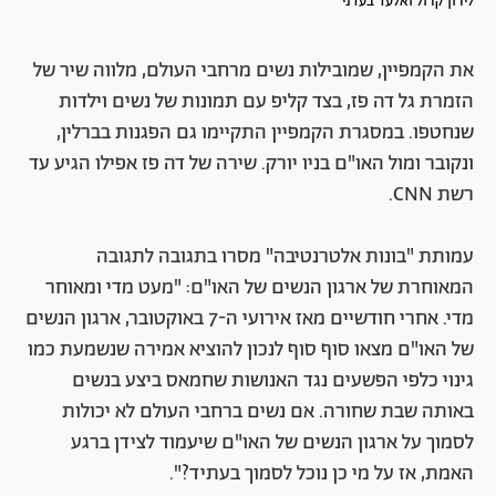
לירון קרול ואלעד בעדני
את הקמפיין, שמובילות נשים מרחבי העולם, מלווה שיר של
הזמרת גל דה פז, בצד קליפ עם תמונות של נשים וילדות
שנחטפו. במסגרת הקמפיין התקיימו גם הפגנות בברלין,
ונקובר ומול האו"ם בניו יורק. שירה של דה פז אפילו הגיע עד
רשת CNN.
עמותת "בונות אלטרנטיבה" מסרו בתגובה לתגובה
המאוחרת של ארגון הנשים של האו"ם: "מעט מדי ומאוחר
מדי. אחרי חודשיים מאז אירועי ה-7 באוקטובר, ארגון הנשים
של האו"ם מצאו סוף סוף לנכון להוציא אמירה שנשמעת כמו
גינוי כלפי הפשעים נגד האנושות שחמאס ביצע בנשים
באותה שבת שחורה. אם נשים ברחבי העולם לא יכולות
לסמוך על ארגון הנשים של האו"ם שיעמוד לצידן ברגע
האמת, אז על מי כן נוכל לסמוך בעתיד?".