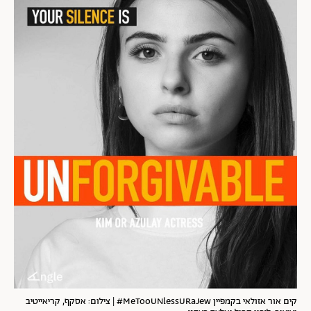
קים אור אזולאי בקמפיין MeTooUNlessURaJew# | צילום: אסקף, קריאייטיב