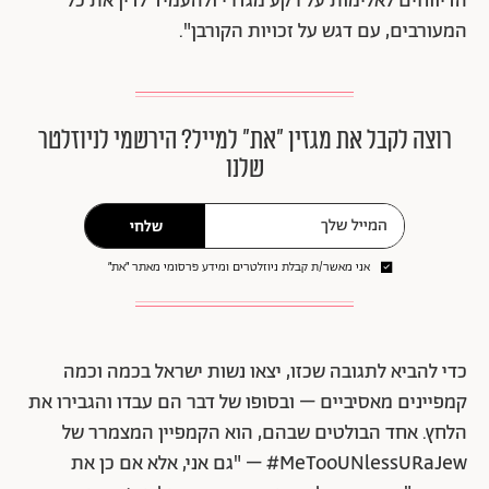
הדיווחים לאלימות על רקע מגדרי ולהעמיד לדין את כל
המעורבים, עם דגש על זכויות הקורבן".
רוצה לקבל את מגזין ״את״ למייל? הירשמי לניוזלטר
שלנו
שלחי
אני מאשר/ת קבלת ניוזלטרים ומידע פרסומי מאתר ״את״
כדי להביא לתגובה שכזו, יצאו נשות ישראל בכמה וכמה
קמפיינים מאסיביים – ובסופו של דבר הם עבדו והגבירו את
הלחץ. אחד הבולטים שבהם, הוא הקמפיין המצמרר של
MeTooUNlessURaJew# – "גם אני, אלא אם כן את