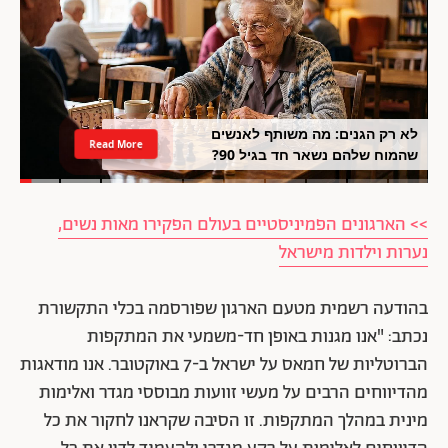
לא רק הגנים: מה משותף לאנשים
Read More
שהמוח שלהם נשאר חד בגיל 90?
>> הארגונים הפמיניסטיים בעולם הפקירו מאות נשים,
נערות וילדות מישראל
בהודעה רשמית מטעם הארגון שפורסמה בכלי התקשורת
נכתב: "אנו מגנות באופן חד-משמעי את המתקפות
הברוטליות של חמאס על ישראל ב-7 באוקטובר. אנו מודאגות
מהדיווחים הרבים על מעשי זוועות מבוססי מגדר ואלימות
מינית במהלך המתקפות. זו הסיבה שקראנו לחקור את כל