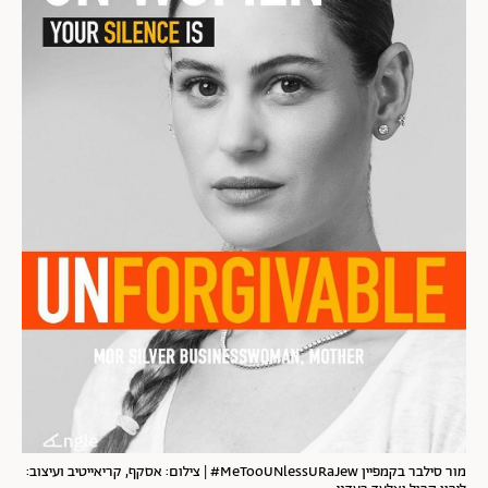
מור סילבר בקמפיין MeTooUNlessURaJew# | צילום: אסקף, קריאייטיב ועיצוב: