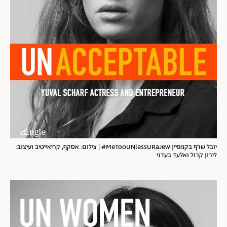
יובל שרף בקמפיין MeTooUNlessURaJew# | צילום: אסקף, קריאייטיב ועיצוב:
לירון קרול ואלעד בעדני