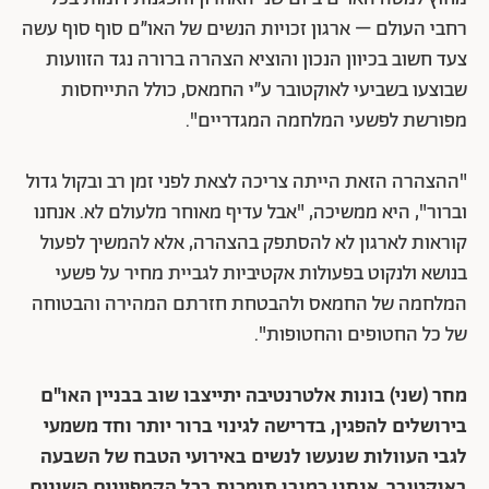
רחבי העולם – ארגון זכויות הנשים של האו״ם סוף סוף עשה
צעד חשוב בכיוון הנכון והוציא הצהרה ברורה נגד הזוועות
שבוצעו בשביעי לאוקטובר ע״י החמאס, כולל התייחסות
מפורשת לפשעי המלחמה המגדריים".
"ההצהרה הזאת הייתה צריכה לצאת לפני זמן רב ובקול גדול
וברור", היא ממשיכה, "אבל עדיף מאוחר מלעולם לא. אנחנו
קוראות לארגון לא להסתפק בהצהרה, אלא להמשיך לפעול
בנושא ולנקוט בפעולות אקטיביות לגביית מחיר על פשעי
המלחמה של החמאס ולהבטחת חזרתם המהירה והבטוחה
של כל החטופים והחטופות".
מחר (שני) בונות אלטרנטיבה יתייצבו שוב בבניין האו"ם
בירושלים להפגין, בדרישה לגינוי ברור יותר וחד משמעי
לגבי העוולות שנעשו לנשים באירועי הטבח של השבעה
באוקטובר. אנחנו כמובן תומכות בכל הקמפיינים השונים