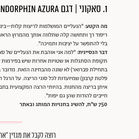
1. סאקוני | דגם Endorphin Azura
מה הקטע:
"הנעליים המושלמות לריצות קלות–בינוני
ריפוד רך ותחושה קלה שתלווה אותך מהמרוץ הראשון
בלי להתפשר על יציבות ותמיכה".
דבר הנסיינית:
"למה אני אוהבת את הנעליים של סאק
תקופת הסתגלות או שטויות אחרות שיש בפירמות שו
בתחילת פברואר) לא שונה מהבחינה הזאת. מדובר בנע
פלטת קרבון) שמיועדות לכל סוגי הריצה. על הרגל הן
איתן בריצה מהחנות. בהיותי הרצה המקצועית בחבור
חייבים להודות שהן גם יפות".
750 ש"ח, להשיג בחנויות המותג ובאתר
רוצה לקבל את מגזין ״את