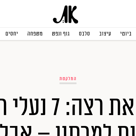
ביוטי
עיצוב
סלבס
גוף ונפש
משפחה
יחסים
המלקטת
לאן את רצה: 7 נ
ת למרתון – אבל 