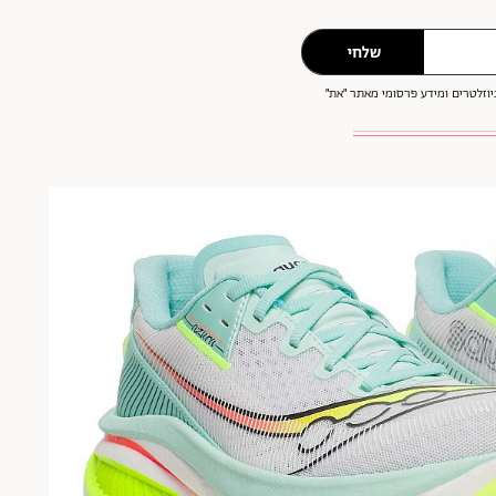
שלחי
וזלטרים ומידע פרסומי מאתר ״את״