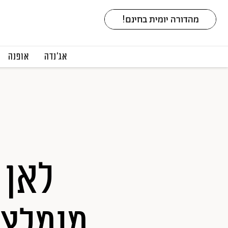
אג׳נדה
אופנה
מומלצו