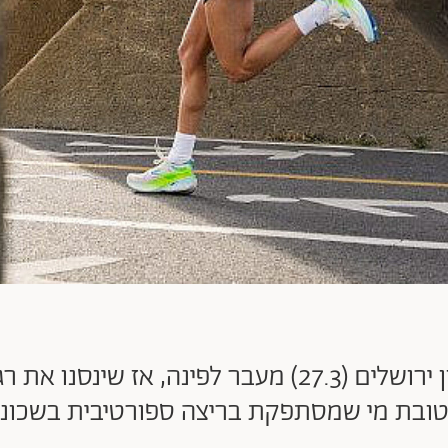
מרתון תל אביב (27.2) ומרתון ירושלים (27.3) מעבר לפ
מי שמסתפקת בריצה ספורטיבית בשכונה). הנה 7 דגמים 