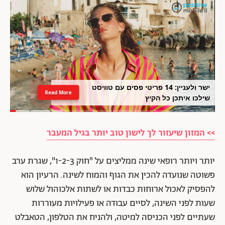
ישר ולעניין: 14 פריטי פסים עם טוויסט
Read More
שילכו איתכן כל הקיץ
>> המזון שיעזור לך לישון טוב יותר בגיל המעבר
יותר ויותר רופאי שינה ממליצים על "חוק 1-2-3", שגרת ערב
פשוטה שנועדה להכין את הגוף והמוח לשינה. הרעיון הוא
להפסיק לאכול ארוחות כבדות או לשתות אלכוהול שלוש
שעות לפני השינה, לסיים עבודה או פעילויות מעוררות
שעתיים לפני הכניסה למיטה, ולהניח את הטלפון, הטאבלט