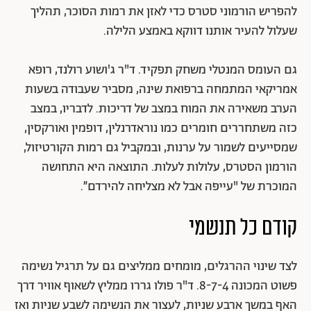
להפריש הורמוני סטרס כדי לאזן את רמות הסוכר, תהליך
שעלול להעיר אותנו דווקא באמצע הלילה.
גם העומס המנטלי משחק תפקיד. ד"ר ג'ושוע רולנד, רופא
אמריקאי המתמחה ברפואת שינה, מסביר שעבודה בשעות
הערב משאירה את המוח במצב של דריכות. לדבריו, במצב
כזה משתחררים חומרים כמו נוראדרנלין, דופמין ואורקסין,
שמסייעים לשמור על ערנות, ובמקביל גם רמות הקורטיזול,
הורמון הסטרס, עלולות לעלות. התוצאה היא התחושה
המוכרת של "עייפה אבל לא מצליחה להירדם״.
קודם כל תנשמי
לצד שינוי ההרגלים, מומחים ממליצים גם על תרגיל נשימה
פשוט המכונה 8-7-4. ד"ר פולו גררו ממליץ לשאוף אוויר דרך
האף במשך ארבע שניות, לעצור את הנשימה לשבע שניות ואז