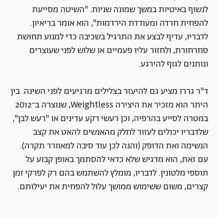
לנשוף באיטיות במשך שמונה שניות. "השיטה מסייעת
להפחית חרדה ומעודדת הירדמות", הוא אומר בריאיון.
לדבריו, עדיף לבצע את התרגיל בשכיבה כדי למנוע תחושת
סחרחורת, ולחזור עליו פעמיים או שלוש לפני שעוצרים
ונותנים לגוף להירגע.
ד"ר גררו מציע גם להיעזר בצלילים מרגיעים לפני השינה. בין
היתר הוא מזכיר את היצירה Weightless, שנוצרה ב־2012
במטרה לסייע בהרפיה, וכן רעשי רקע עדינים או "רעש לבן",
שלדבריו יכולים לעזור לחלק מהאנשים להאט את קצב
הנשימה ואת הדופק (והנה לכן עוד סיבה למאוורר תקרה).
עם זאת, הוא מדגיש שלא כדאי להסתמך באופן קבוע על
תוספי מלטונין. לדבריו, מומלץ להשתמש בהם רק לפרקי זמן
קצרים, משום ששימוש ממושך עלול להפחית את יעילותם.