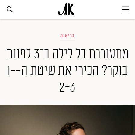
אג׳נדה
בריאות
אופנה
מתעוררת כל לילה ב־3 לפנות
בוקר? הכירי את שיטת ה-1-
ביוטי
2-3
סלבס
ערוצים נוספים
המגזין