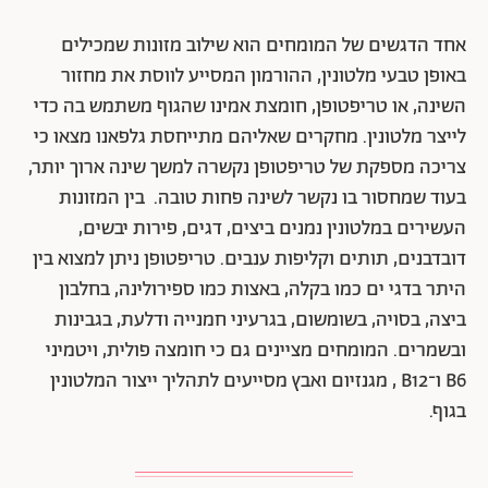
אחד הדגשים של המומחים הוא שילוב מזונות שמכילים
באופן טבעי מלטונין, ההורמון המסייע לווסת את מחזור
השינה, או טריפטופן, חומצת אמינו שהגוף משתמש בה כדי
לייצר מלטונין. מחקרים שאליהם מתייחסת גלפאנו מצאו כי
צריכה מספקת של טריפטופן נקשרה למשך שינה ארוך יותר,
בעוד שמחסור בו נקשר לשינה פחות טובה. בין המזונות
העשירים במלטונין נמנים ביצים, דגים, פירות יבשים,
דובדבנים, תותים וקליפות ענבים. טריפטופן ניתן למצוא בין
היתר בדגי ים כמו בקלה, באצות כמו ספירולינה, בחלבון
ביצה, בסויה, בשומשום, בגרעיני חמנייה ודלעת, בגבינות
ובשמרים. המומחים מציינים גם כי חומצה פולית, ויטמיני
B6 ו־B12 , מגנזיום ואבץ מסייעים לתהליך ייצור המלטונין
בגוף.