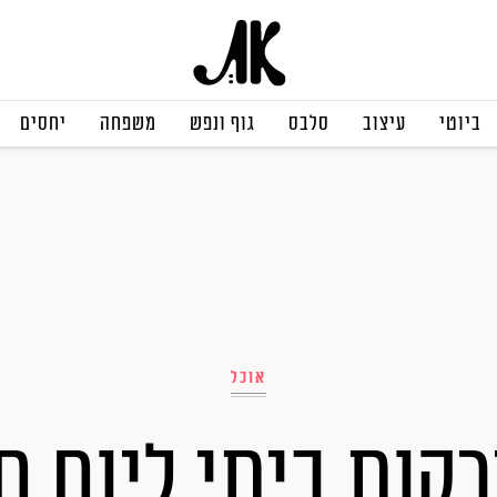
ביוטי
עיצוב
סלבס
גוף ונפש
משפחה
יחסים
אוכל
קות ביתי ליום ח