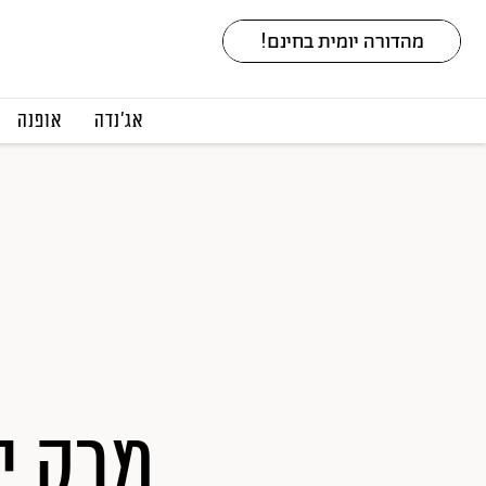
אג׳נדה
אופנה
מרק יר