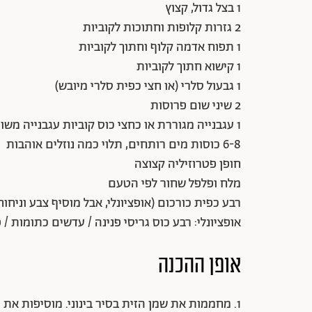
1 בצל גדול, קצוץ
2 גזרות קלופות וחתוכות לקוביות
1 תפוח אדמה קלוף וחתוך לקוביות
1 קישוא חתוך לקוביות
1 גבעול סלרי (או חצי כפית סלרי מיובש)
2 שיני שום פרוסות
1 עגבנייה מגוררת או כחצי כוס קוביות עגבנייה משומרות
6-8 כוסות מים רותחים, תלוי כמה נוזלים אוהבות
חופן פטרוזיליה קצוצה
מלח ופלפל שחור לפי הטעם
רבע כפית כורכום (אופציונלי, אבל מוסיף צבע וניחוח
אופציונלי: רבע כוס גריסי פנינה / עדשים כתומות /
אופן ההכנה
1. מחממות את שמן הזית בסיר בינוני. מוסיפות את הבצל ומטגנות כ־3 דקות עד להזהבה קלה.