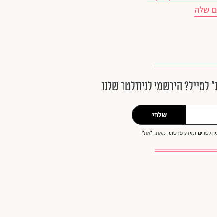
ם שלה
״ למייל? הירשמי לניוזלטר שלנו
שלחי
וזלטרים ומידע פרסומי מאתר ״את״