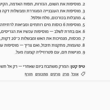
2. מוסיפות את השום, הגזרות, תפוח האדמה, הקישוא והסלרי. מערבבות ומבשלות עוד 2 דקות.
3. מוסיפות את העגבנייה המגוררת ומבשלות דקה נוספת.
4. מתבלות בכורכום, מלח ופלפל.
5. מוסיפות 6 כוסות מים רותחים ומביאות לרתיחה (אפשר להוסיף עד 8 כוסות לפי ההעדפה).
6. אם בחרת לשלב – מוסיפות עכשיו את הגריסים, העדשים או הפתיתים.
7. מכסות, מנמיכות את האש ומבשלות כ־20 דקות, עד שהירקות רכות.
8. טועמות, מתקנות תיבול, ואם צריך – מוסיפות עוד מים רותחים.
9. מגישות חם, עם פטרוזיליה קצוצה מעל.
טיפ קטן:
המרק משתבח ביום שאחרי – רק אל תשכ
אוכל
מרק
מרקים
מתכונים
חורף