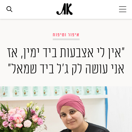
אג׳נדה
איפור וטיפוח
אופנה
"אין לי אצבעות ביד ימין, אז
אני עושה לק ג'ל ביד שמאל"
ביוטי
סלבס
ערוצים נוספים
המגזין