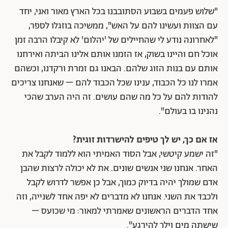
"שלוש פעמים בשבוע הסתובבנו בכל הארץ מאור ואני, יחד
עם הצוות ועשינו להם על האש", ממשיכה בוזגלו לספר,
"לאחרונה נודע לי שהחיילים של 'יהלום' לא קיבלו הרבה זמן
אוכל חם והיינו בשוק, אז הזמנו אותם אלינו הביתה ואירחנו
אותם עם בנות הזוג שלהם. הבאנו גם זמרת ורקדנו, וכשהם
אמרו לנו כל הכבוד, ענינו שכל הכבוד להם – שאנחנו צריכים
להודות להם על כל מה שהם עושים. זה היה הערב שהכי
נהנינו בו בעולם".
אז אם כך, יש לך טיפים להישרדות זוגית?
"זה ישמע קיטשי, אבל הסוד האמיתי הוא ללמוד לקבל את
האחר. אנחנו שני אנשים שונים. את לא יכולה לרצות שהבן
אדם שמולך יהיה בדיוק כמוך, אבל כן אפשר לדרוש לקבל
ולכבד את השני. אנחנו לא מדברים לא יפה אחד לשנייה, וזה
אחד הדברים הראשונים שאמרתי למאור: מי שכועס –
שישתה מים וילך להירגע".