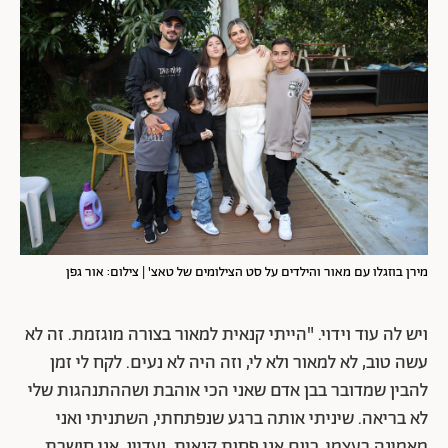
מירן בוזגלו עם מאור והילדים על סט הצילומים של טאצ' | צילום: אור גפן
ויש לה עוד וידוי. "הייתי קנאית למאור בצורה מוגזמת. זה לא
עשה טוב, לא למאור ולא לי, וזה היה לא נעים. לקח לי זמן
להבין שמדובר בבן אדם שאני הכי אוהבת ושההתנהגות שלי
לא בריאה. שיניתי אותה ברגע שנפתחתי, השתניתי ואני
מאמינה בעצמי. כיום אני פחות קנאית, ועדיין, אני חושבת