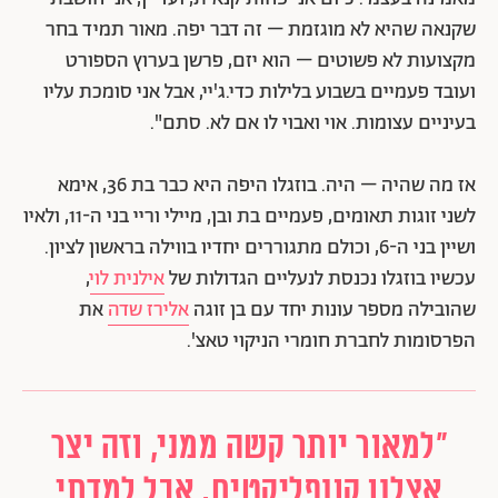
שקנאה שהיא לא מוגזמת – זה דבר יפה. מאור תמיד בחר
מקצועות לא פשוטים – הוא יזם, פרשן בערוץ הספורט
ועובד פעמיים בשבוע בלילות כדי.ג'יי, אבל אני סומכת עליו
בעיניים עצומות. אוי ואבוי לו אם לא. סתם".
אז מה שהיה – היה. בוזגלו היפה היא כבר בת 36, אימא
לשני זוגות תאומים, פעמיים בת ובן, מיילי וריי בני ה-11, ולאיו
ושיין בני ה-6, וכולם מתגוררים יחדיו בווילה בראשון לציון.
עכשיו בוזגלו נכנסת לנעליים הגדולות של
אילנית לוי
,
שהובילה מספר עונות יחד עם בן זוגה
אלירז שדה
את
הפרסומות לחברת חומרי הניקוי טאצ'.
"למאור יותר קשה ממני, וזה יצר
אצלנו קונפליקטים, אבל למדתי