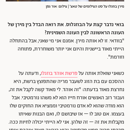
מירן בוזגלו על סט הצילומים של טאצ' | צילום: אור גפן
בואי נדבר קצת על הבוזגלוס. את רואה הבדל בין מירן של
העונה הראשונה לבין העונה השמינית?
"בוודאי. זו לא אותה מירן. אמנם אני מי שאני, אבל בהתחלה
הייתי מאוד ביישנית והיום אני יותר משוחררת, פתוחה
וזורמת".
כשאני שואלת אותה על
פרשת אוהד בוזגלו
, ודעתה על
ההסכם עם בת הזוג לשעבר מריה שהתפוצץ ברשת, היא
נחרצת מאוד בדעתה: "זה אוהד. לי מאוד קשה לקבל את זה,
ועבור רוב האנשים אורח חייו הוא לא משהו נורמטיבי. אבל
הוא מודה שהוא לא אדם נורמטיבי וממציא את החוקים שלו
בעצמו. אם טוב לו – אז שיבושם לו, ואם הבנות שאיתו
מקבלות את זה – זה שלהן. אני לא הייתי יכולה לחיות ככה.