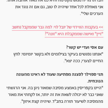
חברתו מריה ממש מקסימה והיא כנראה מאוד אוהבת אותו.
אני מאחלת לכל אחד שיהיה לו טוב, גם אם זה נוגד את
הערכים שלי".
>> בעקבות הווידוי של יובל לוי: למה גבר שממקבל נחשב
"זיין" ואישה שממקבלת היא "זונה"?
עם אסי ועדי יש קשר?
"אנחנו נפגשים בעיקר בצילומים ולא בקשר יומיומי. לחץ
החיים לצערי, ככה יצא".
תני ספוילר לסצנה מפתיעה שעוד לא ראינו מהעונה
הנוכחית.
"היינו בקפריסין באמצע מסיבה שמאור ניגן בה. אני הרגשתי
שאני כבר לא יכולה לשאת את זה יותר, אז לקחתי את מאור
מהמסיבה לשיעור תורה בחב"ד. שיהיה קצת איזון".