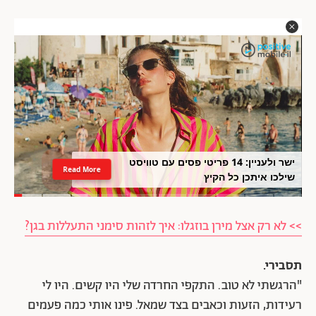
ישר ולעניין: 14 פריטי פסים עם טוויסט
Read More
שילכו איתכן כל הקיץ
>> לא רק אצל מירן בוזגלו: איך לזהות סימני התעללות בגן?
תסבירי.
"הרגשתי לא טוב. התקפי החרדה שלי היו קשים. היו לי
רעידות, הזעות וכאבים בצד שמאל. פינו אותי כמה פעמים