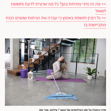
>> מה זה מיני מתיחת בטן? כל מה שרצית לדעת וחששת
לשאול
>> גל רובין חושפת באומץ כי עברה את הניתוח שנשים רבות
מתביישות בו
מירן בוזגלו על סט הצילומים של טאצ' | צילום: אור גפן