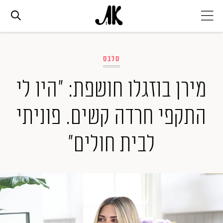
אג׳נדה
סלבס
אופנה
מירן בוזגלו חושפת: "היו לי
התקפי חרדה קשים. פוניתי
ביוטי
לבית חולים"
סלבס
ערוצים נוספים
המגזין