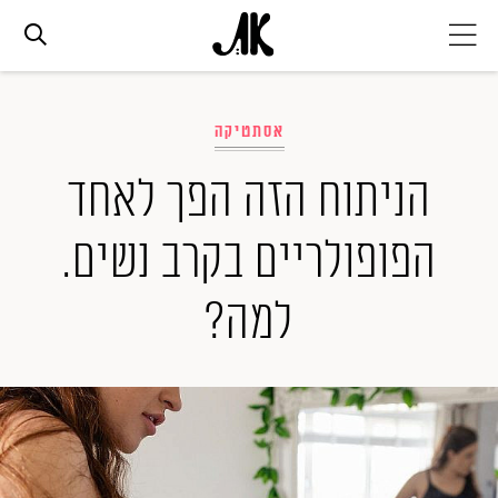
אג׳נדה
אסתטיקה
אופנה
הניתוח הזה הפך לאחד
הפופולריים בקרב נשים.
ביוטי
למה?
סלבס
ערוצים נוספים
המגזין