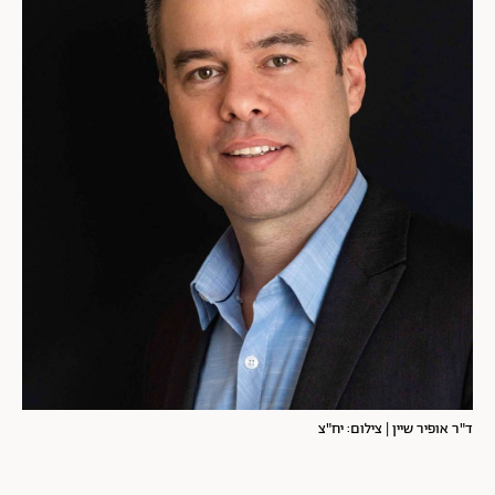
ד"ר אופיר שיין | צילום: יח"צ