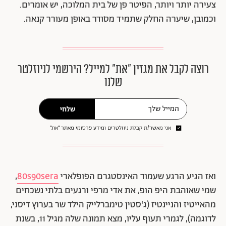
צעירה יותר ויותר, הפיטר פן של בית המלוכה, יש אומרים.
וכמובן, שיערה החלק שתמיד מסודר באופן מעורר קנאה.
רוצה לקבל את מגזין ״את״ למייל? הירשמי לניוזלטר
שלנו
שלחי
אני מאשר/ת קבלת ניוזלטרים ומידע פרסומי מאתר ״את״
ואז הגיע הרגע שעמוד האינסטגרם הפופלארי
80s90sera
,
שמי שאוהבת היפ הופ, את אדי מרפי ורגעים בלתי נשכחים
מהאייטיז והניינטיז (ג'סטין טימברלייק הילד שר בערוץ דיסני,
לדוגמה), לגמרי תעוף עליו, מצא תמונה שלה מגיל 11, בשנת