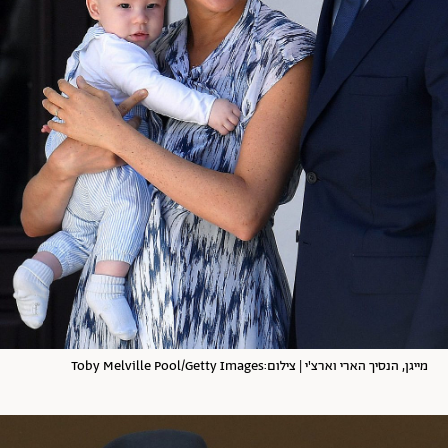
מייגן, הנסיך הארי וארצ'י | צילום:Toby Melville Pool/Getty Images