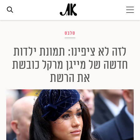
אג׳נדה
סלבס
לזה לא ציפינו: תמונת ילדות
אופנה
חדשה של מייגן מרקל כובשת
ביוטי
את הרשת
סלבס
ערוצים נוספים
המגזין