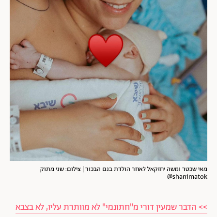
מאי שכטר ומשה יחזקאל לאחר הולדת בנם הבכור | צילום: שני מתוק
shanimatok@
>> הדבר שמעין דורי מ"חתונמי" לא מוותרת עליו, לא בצבא