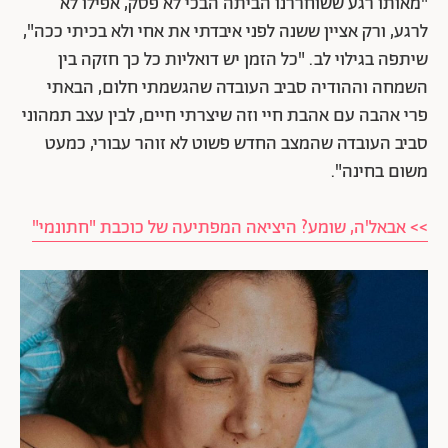
"מאותו רגע ששוחררנו הביתה הבכי לא פסק, אפילו לא
לרגע, ורק אציין ששנה לפני איבדתי את אחי ולא בכיתי ככה",
שיתפה בגילוי לב. "כל הזמן יש דואליות כל כך חזקה בין
השמחה וההודיה סביב העובדה שהגשמתי חלום, הבאתי
פרי אהבה עם אהבת חיי וזה שיצרתי חיים, לבין עצב תמהוני
סביב העובדה שהמצב החדש פשוט לא זוהר עבורי, כמעט
משום בחינה".
>> אבאל'ה, שומע? היציאה המפתיעה של כוכבת "חתונמי"