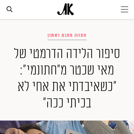
אג׳נדה
חתונה ממבט ראשון
אופנה
סיפור הלידה הדרמטי של
מאי שכטר מ"חתונמי":
ביוטי
"כשאיבדתי את אחי לא
סלבס
בכיתי ככה"
ערוצים נוספים
המגזין