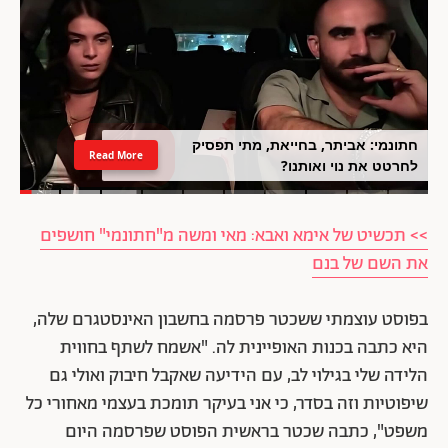
חתונמי: אביתר, בחייאת, מתי תפסיק
Read More
לחרטט את נוי ואותנו?
>> תכשיט של אימא ואבא: מאי ומשה מ"חתונמי" חושפים
את השם של בנם
בפוסט עוצמתי ששכטר פרסמה בחשבון האינסטגרם שלה,
היא כתבה בכנות האופיינית לה. "אשמח לשתף בחווית
הלידה שלי בגילוי לב, עם הידיעה שאקבל חיבוק ואולי גם
שיפוטיות וזה בסדר, כי אני בעיקר תומכת בעצמי מאחורי כל
משפט", כתבה שכטר בראשית הפוסט שפרסמה היום