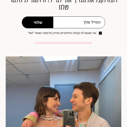
רוצה לקבל את מגזין ״את״ למייל? הירשמי לניוזלטר
שלנו
שלחי
אני מאשר/ת קבלת ניוזלטרים ומידע פרסומי מאתר ״את״