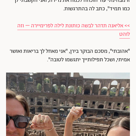
זו מבחינתי עוד הוכחה לכמה את נדירה, ואני הקשבתי לך
כמו תמיד", כתב לה בהתרגשות.
>> אליאנה תדהר לבשה כותונת לילה לפרימיירה – וזה
לוהט
"אהובתי", מסכם הבוקר בירן, "אני מאחל לך בריאות ואושר
אמיתי, ושכל תפילותייך יתגשמו לטובה".