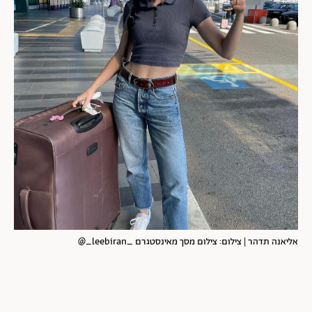
אליאנה תדהר | צילום: צילום מסך מאינסטגרם _leebiran_@