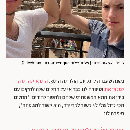
לי בירן ואליאנה תדהר | צילום: צילום מסך מאינסטגרם _leebiran_@
בשנה שעברה לרגל יום הולדתה ה-30,
התראיינה תדהר
למגזין את
וסיפרה לנו כבר אז על החלום שלה להקים עם
בירן את התא המשפחתי שלהם ולהפוך להורים: "החלום
הכי גדול שלי לא קשור לקריירה, הוא קשור למשפחה",
סיפרה לנו.
>> שניר מי? מור מ"חתונמי" לוהטת בביקיני הורס