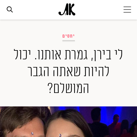
אג׳נדה
יחסים
אופנה
לי בירן, גמרת אותנו. יכול
להיות שאתה הגבר
ביוטי
המושלם?
סלבס
ערוצים נוספים
המגזין