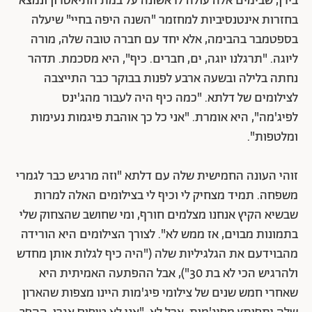
בירן, שבימים אלה עולה לראשונה על במת התיאטרון ונמצא
בחזרות אינטנסיביות למחזמר "השנה היפה בחיי" שיעלה
בספטמבר בהבימה, אלא יחד עם חברה טובה שלה, מורה
ליוגה. "תרגלנו יוגה, ים, חברים. כיף", היא מסכמת. תדהר
נחתה בלילה ובשעה ארבע לפנות בבוקר כבר התייצבה
לצילומים של דלתא. "כמה כיף היה לעבור מהג'ינס
לפיג'מה", היא אומרת. "אני כל כך אוהבת פיגמות נעימות
ומלטפות".
זוהי העונה החמישית שלה עם דלתא "וזה מרגיש כבר לגמרי
משפחה. תמיד מצחיק לי וכיף לי בצילומים האלה למרות
שבשיא הקיץ אנחנו מצלמים חורף, ומי שחושב שהצחוק שלי
בתמונות מבוים, אז ממש לא".
לצורך הצילומים היא הורידה
מהבוידעם את הגלגיליות שלה ("היה כיף לגלות אותן מחדש
ולהרגיש הכי לא בת 30"), אבל ההפתעה האמיתית היא
שאחרי חמש שנים של צילומי פיג'מות היינו מצפות שהארון