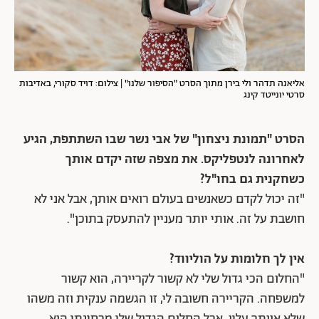
אליאנה תדהר ולי בירן מתוך הסרט "הסיפור שלנו" | צילום: דויד סקורי, באדיבות
סרטי יונייטד קינג
הסרט "תמונת ניצחון" של אבי נשר שבו השתתפת, הגיע
לאחרונה לנטפליקס. את מצפה שזה יקדם אותך
כשחקנית גם בחו"ל?
"זה יכול לקדם כשאנשים בעולם רואים אותך, אבל אני לא
חושבת על זה. אותי יותר מעניין להתעסק בתוכן".
אין לך חלומות על הוליווד?
"החלום הכי גדול שלי לא קשור לקריירה, הוא קשור
למשפחה. הקריירה חשובה לי, זו הגשמה ענקית וזה משהו
שלא אוותר עליו, אבל החלום הגדול שלי מבחינתי הוא