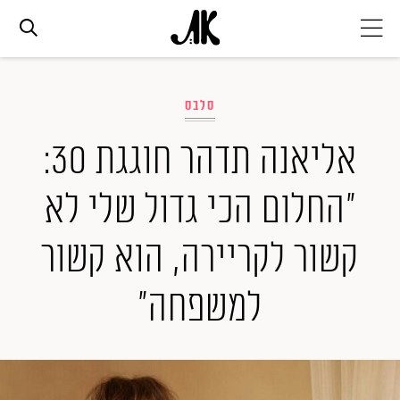
אג׳נדה
סלבס
אופנה
אליאנה תדהר חוגגת 30:
"החלום הכי גדול שלי לא
ביוטי
קשור לקריירה, הוא קשור
סלבס
למשפחה"
ערוצים נוספים
המגזין