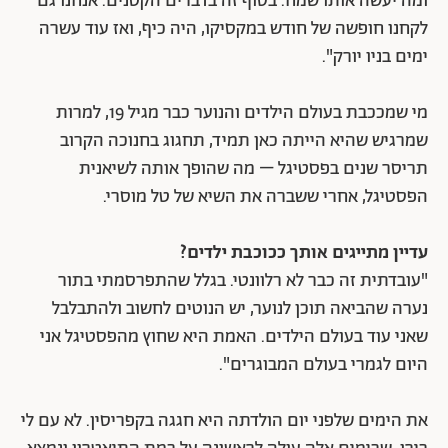
ומה יעשה אותו שמח. בסוף זה בדברים הקטנים. אנחנו גם
לקחנו חופשה של חודש במקסיקו, היה כיף, ואז עוד עשרה
ימים בניו יורק".
מי שמככבת בעולם הילדים והנוער כבר מגיל 19, למרות
שמרגיש שהיא הייתה כאן תמיד, תחגוג בחנוכה הקרוב
תריסר שנים בפסטיגל – מה שהופך אותה לשיאנית
הפסטיגל, אחרי ששברה את השיא של טל מוסרי.
עדיין מתייגים אותך ככוכבת ילדים?
"עובדתית זה כבר לא רלוונטי. בגלל שהתפרסמתי בתור
נערה שהביאה תוכן לנוער, יש הנוטים לחשוב ולהתבלבל
שאני עוד בעולם הילדים. האמת היא שחוץ מהפסטיגל אני
היום לגמרי בעולם המבוגרים".
את הימים שלפני יום הולדתה היא חגגה בקפריסין. לא עם לי