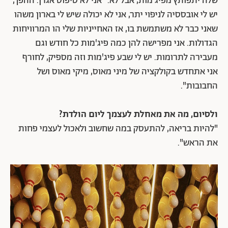
שלה יתפותץ מפיג'מות, אבל לא. "אני לא טיפוס אגרן. ההפך,
יש לי אובססיה לניפוי יתר, אני לא יכולה שיש לי בארון משהו
שאני כבר לא משתמשת בו, אז האחייניות שלי הו המרוויחות
הגדולות. אני מפרישה להן כמה פיג'מות כל חודש וגם
מעבירה לתרומות. יש לי שבע פיג'מות וזה מספיק, לחורף
אני אתחדש בקולקציה של מיני מאוס, מיקי מאוס ושל
החבובות".
ולסיום, מה את מאחלת לעצמך ליום הולדת?
"להיות בריאה, להתעסק במה שחשוב ולאכול לעצמי פחות
את הראש".