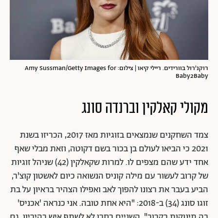
רוקנ'רול בוורידים. ריילי קיאו | צילום: Amy Sussman/Getty Images for
Baby2Baby
מקולי קאלקין וברנדה סונג
צמד השחקנים שנמצאים בזוגיות מאז 2017, הכריזו בשנת
2021 כי הביאו לעולם בן בכור בשם דקוטה, וזאת מבלי שאף
אחד ידע שהם מצפים לו. למרות שקאלקין (42) שניהל זוגיות
של קרוב לעשור עם מילה קוניס הנשואה כיום לאשטון קוצ'ר,
הביע בעבר את רצונו להפוך לאב ואפילו הצהיר בראיון על בת
זוגו סונג (34) ב-2018: "היא אחת טובה. אני כנראה 'אכניס'
בה תינוקות בקרוב", השניים בחרו לא לשתף איש בהיריון. גם