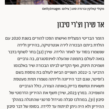
מקולי קאלקין וברנדה סונג | צילום: GettyImages
אד שירן וצ'רי סיבון
הזמר הבריטי המצליח ואישתו הפכו להורים בשנת 2020 עם
הולדת ביתם הבכורה לירה אנטרטיקה, בהיריון ולידה
שנשמרו בסוד עד לאחר הלידה. שירן (32) בחר לשתף בדבר
בואה לעולם בתמונה שהעלה לאינסטגרם, בה גרביים
ושמיכת תינוק, ואף הקדיש לביתו הבכורה שיר באלבומו
הרביעי. ב-
2022 השניים הביאו לעולם בת נוספת בשם
ג'ופיטר, שגם דבר היריונה ולידתה נשמרו תחת מעטפת
חשאיות ונחשפו בדיוק באותה הצורה, כולל הגרביים
והשמיכה. במרץ 2023, שירן חשף את ההיריון הדרמטי של
סיבון (31), במהלכו סבלה מגידול סרטני שהתגלה במהלך
ההיריון ולא היה ניתן לניתוח עד ללידה. בסופו של דבר סיבון