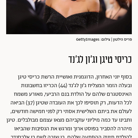
פריס הילטון | צילום: GettyImages
כריסי טיגן וג'ון לג'נד
בסוף יוני האחרון, הדוגמנית ואושיית הרשת כריסי טיגן
ובעלה הזמר המצליח
ג'ון לג'נד (44) הכריזו בחשבונות
האינסטגרם שלהם על הולדת בנם הרביעי, מאורע משמח
לכל הדעות, רק תוסיפו לכך את העובדה שטיגן (37) הביאה
לעולם את ביתם השלישית אסתי רק לפני חמישה חודשים,
ותבינו עד כמה מיליוני עוקביהם מצאו עצמם מבולבלים.
טיגן
מיהרה להסביר בפוסט ארוך ומרגש את הנסיבות שהביאו
להולדת תינוק ההפתעה שלהם, בן שזכה לשם רן אלכסנדר