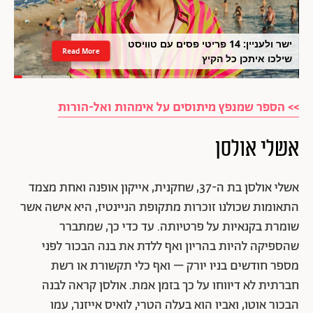
ישר ולעניין: 14 פריטי פסים עם טוויסט
Read More
שילכו איתכן כל הקיץ
>> הספר שמנפץ מיתוסים על אימהות ואל-הורות
אשלי אולסן
אשלי אולסן בת ה-37, שחקנית, אייקון אופנה ואחת מצמד
התאומות שכולנו זוכרות מתקופת הניינטיז, היא אישה אשר
שומרת בקנאיות על פרטיותה. עד כדי כך, שמתברר
שהספיקה להיות בהריון ואף ללדת את בנה הבכור לפני
מספר חודשים בניו יורק – ואף כלי תקשורת או רשת
חברתית לא דיווחו על כך בזמן אמת. אולסן קראה לבנה
הבכור אוטו, ואביו הוא בעלה הטרי, לואיס אייזנר, עמו