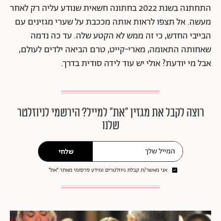
התחתנה בשנת 2022 בחתונה חשאית שנודע עליה רק לאחר
מעשה. אל תצפו לראות אותה מככבת על שערי מגזינים עם
הבייבי החדש, כי זה ממש לא הקטע שלה. עד כה נדמה
שאחותה התאומה, מארי-קייט, טרם הביאה ילדים לעולם,
אבל מי יודעת? אולי יש עוד לידה סודית בדרך.
רוצה לקבל את מגזין ״את״ למייל? הירשמי לניוזלטר
שלנו
שלחי
אני מאשר/ת קבלת ניוזלטרים ומידע פרסומי מאתר ״את״