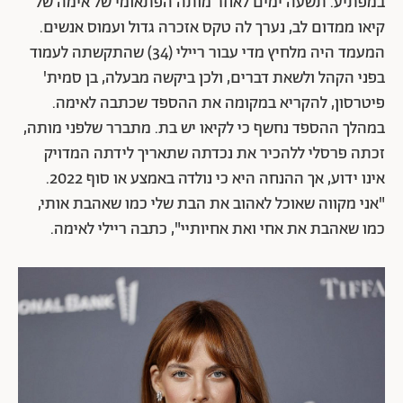
במפתיע.
תשעה ימים לאחר מותה הפתאומי של אימה של
קיאו ממדום לב, נערך לה טקס אזכרה גדול ועמוס אנשים.
המעמד היה מלחיץ מדי עבור ריילי (34) שהתקשתה לעמוד
בפני הקהל ולשאת דברים, ולכן ביקשה מבעלה, בן סמית'
פיטרסון, להקריא במקומה את ההספד שכתבה לאימה.
במהלך ההספד נחשף כי לקיאו יש בת. מתברר שלפני מותה,
זכתה פרסלי ללהכיר את נכדתה שתאריך לידתה המדויק
אינו ידוע, אך ההנחה היא כי נולדה באמצע או סוף 2022.
"אני מקווה שאוכל לאהוב את הבת שלי כמו שאהבת אותי,
כמו שאהבת את אחי ואת אחיותיי", כתבה ריילי לאימה.