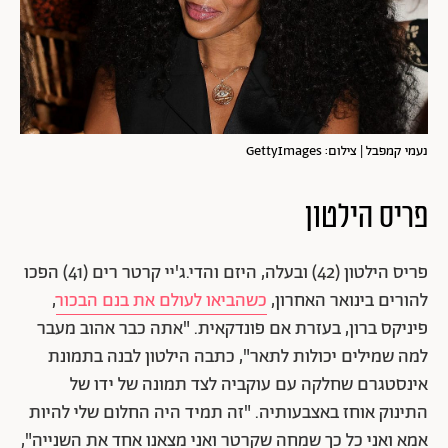
נעמי קמפבל | צילום: GettyImages
פריס הילטון
פריס הילטון (42) ובעלה, היזם והדי.ג'יי קרטר רים (41) הפכו
להורים בינואר האחרון,
כשהביאו לעולם את בנם הבכור
,
פיניקס ברון, בעזרת אם פונדקאית. "אתה כבר אהוב מעבר
למה שמילים יכולות לתאר", כתבה הילטון לבנה בתמונת
אינסטגרם שחלקה עם עוקביה לצד תמונה של ידו של
התינוק אוחז באצבעותיה.
"זה תמיד היה החלום שלי להיות
אמא ואני כל כך שמחה שקרטר ואני מצאנו אחד את השנייה",