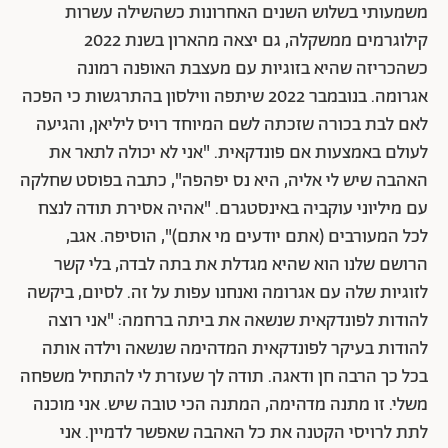
משמעותי בשלוש השנים האחרונות כשהשילה עשרות
קילוגרמים ממשקלה, גם יצאה מהארון בשנת 2022
כשהכריזה שהיא בזוגיות עם מעצבת האופנה רמונה
אגרומה.
בנובמבר 2022 שיתפה ווילסון בהתרגשות כי הפכה
לאם לבת בכורה שזכתה לשם המיוחד רויס ליליאן, והגיעה
לעולם באמצעות אם פונדקאית.
"אני לא יכולה לתאר את
האהבה שיש לי אליה, היא נס יפהפה", כתבה בפוסט שחלקה
עם מיליוני עוקביה באינסטגרם. "אהיה אסירת תודה לנצח
לכל המעורבים (אתם יודעים מי אתם)", הוסיפה. אגב,
הרושם שלנו הוא שהיא מגדלת את בתה לבדה, בלי קשר
לזוגיות שלה עם אגרומה ואנחנו עפות על זה. לסיום, ביקשה
להודות לפונדקאית שנשאה את ביתה ברחמה:
"אני רוצה
להודות בעיקר לפונדקאית המדהימה שנשאה וילדה אותה
בכל כך הרבה חן ודאגה. תודה לך שעזרת לי להתחיל משפחה
משלי. זו מתנה מדהימה, המתנה הכי טובה שיש. אני מוכנה
לתת לרויסי הקטנה את כל האהבה שאפשר לדמיין. אני