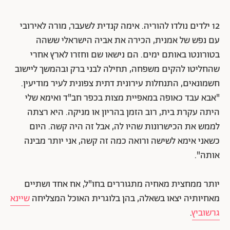
12 ילדים נולדו להוריה. אימה קנדית לשעבר, מורה לאירובי
עם נפש של אמנית, הכירה את אביה הישראלי ששהה
בטורונטו באותם ימים. הם נישאו שם וחזרו לארץ אחרי
שהחליטו להקים משפחה, תחילה לבני ברק ובהמשך ליישוב
חשמונאים, התנחלות עירונית דתית צפונית לעיר מודיעין.
"אבא עבד כאופה במאפיית מצות בכפר חב"ד ואימא שלי
היתה עקרת בית, רוב הזמן בהריון או מניקה. היא רצתה
לממש את הכישרונות שהיו לה, אבל זה היה קשה. היום
כשאני אימא לשישה ורואה כמה זה קשה, אני יותר מבינה
אותה".
יותר ממחצית מאחיה מתגוררים בחו"ל, אח אחד ושתיים
מאחיותיה יצאו בשאלה, בהן בלוגרית האוכל המצליחה
שיינא
גרשוביץ
.