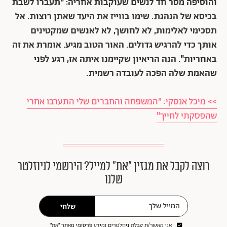
והוסיפה מסר חד לנשים שעוקבות אחריה:
"תעברו לשבת
בכיסא של הנהגת. שימו בווייז את היעד שאתן רוצות. אל
תסכימי לאלימות, לא לחושך, לא לאנשים שמקטינים
אותך כדי להרגיש גדולים. האור הטוב מגיע. אומרת את זה
באחריות".
הנה הריאיון שקיימנו איתה אז, רגע לפני
שהאמת שלה הפכה לעובדה רשמית.
>> מיכל אנסקי: "המשפחה והחברים שלי התערבו אחרי
שהפסקתי לחייך"
רוצה לקבל את מגזין ״את״ למייל? הירשמי לניוזלטר
שלנו
שלחי
אני מאשר/ת קבלת ניוזלטרים ומידע פרסומי מאתר ״את״