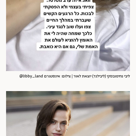
ליבי נחימובסקי (ליבילנד) יוצאת לאור | צילום: אינסטגרם libby_land@