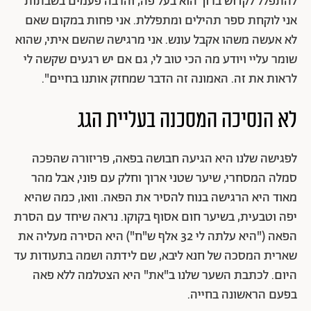
להתפלל לקדוש ברוך הוא בעל פה, והרבה פעמים בשבתות
אני לוקחת ספר תהילים ומתפללת. אני פחות במקום שאם
לא אעשה משהו אקבל עונש. אני מרגישה שהשם איתי, שהוא
שומר עליי ויודע מה הכי טוב לי, גם אם יש רגעים שקשה לי
לראות את זה. האמונה זה הדבר שמחזק אותנו בחיים".
לא הנסיכה המסכנה בעליית הגג
לפגישה שלנו היא הגיעה חבושה בפאה, פריזורה שהפכה
סמלה המסחרי, שיער שטני ארוך וחלק עם פוני, אבל מהר
מאוד היא הרגישה בנוח להסיר את הפאה. וואו, כמה שהיא
יפה וטבעית, בשיער חום אסוף בקוקו. נראה שיחד עם הסרת
הפאה ("היא עלתה לי 32 אלף ש"ח") היא הסירה מעליה את
שארית המסכה של חנא ליבא, שם לידתה ושמה בתעודות עד
היום. לכתבת השער שלנו ב"את" היא הצטלמה ללא פאה
בפעם הראשונה בחייה.