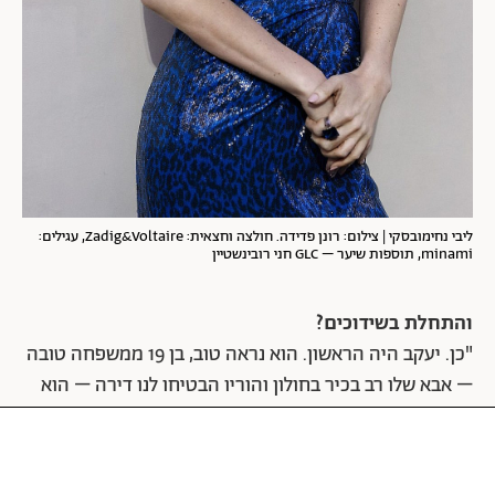
ליבי נחימובסקי | צילום: רונן פדידה. חולצה וחצאית: Zadig&Voltaire, עגילים:
minami, תוספות שיער – GLC חני רובינשטיין
והתחלת בשידוכים?
"כן. יעקב היה הראשון. הוא נראה טוב, בן 19 ממשפחה טובה
– אבא שלו רב בכיר בחולון והוריו הבטיחו לנו דירה – הוא
היה מה שנקרא שידוך איי-ליסט".
איך נראה הדייט הראשון שלכם?