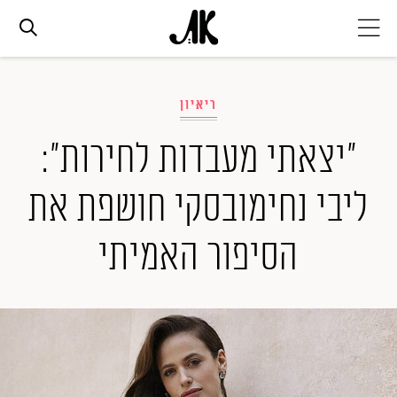
אג׳נדה
ריאיון
אופנה
"יצאתי מעבדות לחירות":
ליבי נחימובסקי חושפת את
ביוטי
הסיפור האמיתי
סלבס
ערוצים נוספים
המגזין