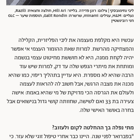
ליבי נחימובסקי | צילום: רונן פדידה. בלייזר: Hili Ari, חולצה וחצאית: Razili,
נעליים: H&M, עגילים: minami, שרשרת: Galit Rondin, תוספות שיער – GLC
חני רובינשטיין
עכשיו היא מקלפת מעצמה את ליבי הפליזרית, הקלילה
והמצחיקה מהרשת. למרות שאת ההומור העצמי אי אפשר
יהיה לקחת ממנה, היא לא חוששת מחיטוט עצמי בנשמה
ומותחת את מיתרי הנפש שלה עד דק, למרות שיש עוד
הרבה שהיא לא מספרת. היא עדיין בתהליך ריפוי, כמו שהיא
מכנה את מצבה הרגשי, אבל חשוב לה להראות לעצמה
ולעולם את הגרסה הכי מדויקת של מי שהיא באמת: אישה
צעירה בת 33 ואם לשישה, שחוותה קושי גדול בנישואים אבל
בחרה באושר האישי שלה.
מתי נפלה בך ההחלטה לקום ולעזוב?
"בפברואר לפני שנה. היינו כבר אחרי טיפול זוגי שלא עזר. כי