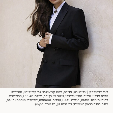
אודות
תרבות ופנאי
מי אנחנו
הפקות אופנה
שירות לקוחות למנויים
תנאי שימוש
עיצוב
מדיניות פרטיות
בריאות
כתבו לנו
הצהרת נגישות
קריירה
יחסים
© יובל סיגלר תקשורת בע"מ 2026
RGB Media
משפחה
Designed, Developed and Powered by
חופש
תוכן מקודם
ליבי נחימובסקי | צילום: רונן פדידה, ניהול קריאייטיב: טל קליינבורט, סטיילינג:
אלכס גידרון, איפור: מורן אילנברג, שיער: שי בן יקר, בלייזר: Hili Ari, מכופתרת
לבנה וחצאית: Razili, נעליים: H&M, עגילים: minami, שרשרת: Galit Rondin,
צולם בוילה בראון רוטשילד, רח' יבנה 32, תל אביב. *9646