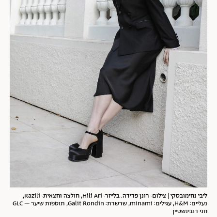
ליבי נחימובסקי | צילום: רונן פדידה. בלייזר: Hili Ari, חולצה וחצאית: Razili,
נעליים: H&M, עגילים: minami, שרשרת: Galit Rondin, תוספות שיער – GLC
חני רובינשטיין