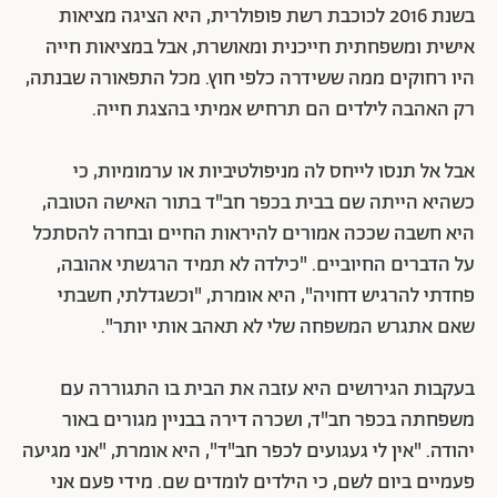
בשנת 2016 לכוכבת רשת פופולרית, היא הציגה מציאות
אישית ומשפחתית חייכנית ומאושרת, אבל במציאות חייה
היו רחוקים ממה ששידרה כלפי חוץ. מכל התפאורה שבנתה,
רק האהבה לילדים הם תרחיש אמיתי בהצגת חייה.
אבל אל תנסו לייחס לה מניפולטיביות או ערמומיות, כי
כשהיא הייתה שם בבית בכפר חב"ד בתור האישה הטובה,
היא חשבה שככה אמורים להיראות החיים ובחרה להסתכל
על הדברים החיוביים. "כילדה לא תמיד הרגשתי אהובה,
פחדתי להרגיש דחויה", היא אומרת, "וכשגדלתי, חשבתי
שאם אתגרש המשפחה שלי לא תאהב אותי יותר".
בעקבות הגירושים היא עזבה את הבית בו התגוררה עם
משפחתה בכפר חב"ד, ושכרה דירה בבניין מגורים באור
יהודה. "אין לי געגועים לכפר חב"ד", היא אומרת, "אני מגיעה
פעמיים ביום לשם, כי הילדים לומדים שם. מידי פעם אני