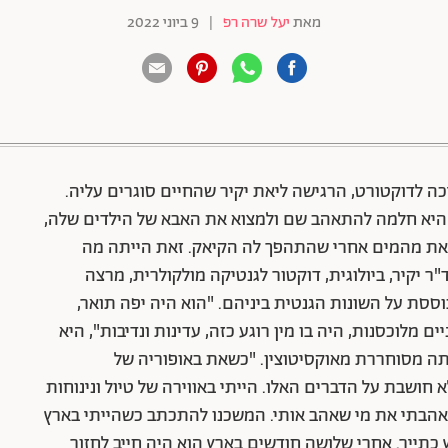
מאת
יעל שרה רפ
|
9 ביוני 2022
88 שיתופים | 132 צפיות
המשיכה לדוקטורט, הרגישה ליאת יקיר שהחיים סוגרים עליה.
 היא חלמה להתאהב שם ולמצוא את האבא של הילדים שלה,
לצאת מהמים אחרי שהתהפך לה הקיאק. זאת הייתה מה
ר יקיר, ביולוגית, דוקטור לגנטיקה מולקולרית, מרצה
סת על השונות הגנטית ביניהם. "הוא היה יפה תואר,
 מלוכסנות, היה בו מין רוגע כזה, עדינות ונדיבות", היא
יתה מסוחררת מאוקסיטוצין. "כשאת באופוריה של
 חושבת על הדברים האלו. הייתי באווירה של טיול ונינוחות
ואהבתי את מי שאהב אותי. המשכנו להתכתב כשהייתי בארץ
כתייר. אחרי שלושה חודשים בארץ הוא היה חייב לחזור