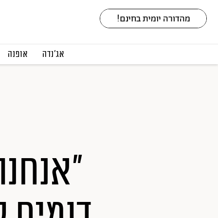
אג׳נדה
אופנה
"אנחנו 
דומים ל