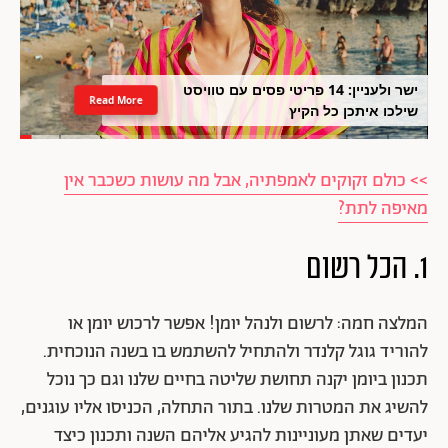
ישר ולעניין: 14 פריטי פסים עם טוויסט
Read More
שילכו איתכן כל הקיץ
>> כולם זקוקים לאמפתיה, אבל מה עושות כשכבר אין
מאיפה לתת?
1. הכל רשום
המלצה חמה: לרשום ולנהל יומן! אפשר לרכוש יומן או
להוריד גוגל קלנדר ולהתחיל להשתמש בו בשנה הנוכחית.
תכנון ביומן יקנה תחושת שליטה בחיים שלנו וגם כך נוכל
להשיג את המטרות שלנו. בתור התחלה, הכניסו אליו עוגנים,
יעדים שאתן מעוניינות להגיע אליהם השנה ותכנון כיצד