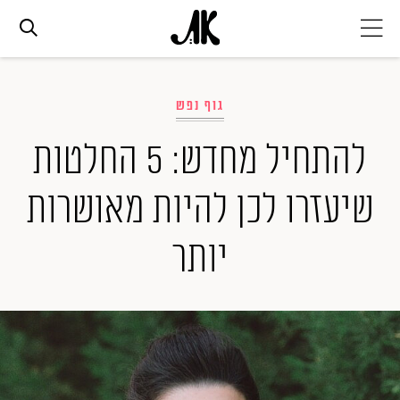
אג׳נדה
גוף נפש
אופנה
להתחיל מחדש: 5 החלטות
שיעזרו לכן להיות מאושרות
ביוטי
יותר
סלבס
ערוצים נוספים
המגזין