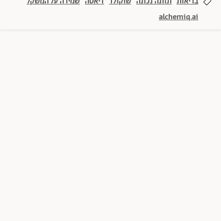
בריאות
תזונה נכונה
שוקולד
דיאטה
שמירה על המשקל
alchemiq.ai