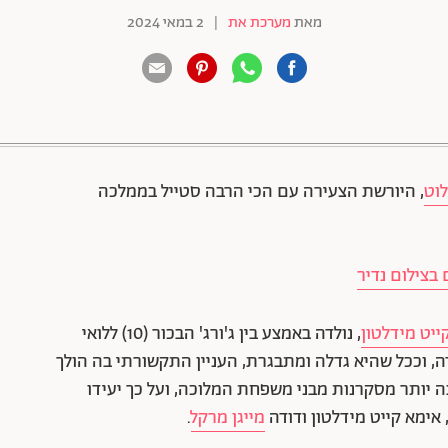
מאת
מערכת את
|
2 במאי 2024
88 שיתופים | 132 צפיות
וט
, היורשת הצעירה עם הכי הרבה סטייל בממלכה
 בצילום נדיר
ייט מידלטון
, נולדה באמצע בין ג'ורג' הבכור (10) ללואי
 שנולדה, וככל שהיא גדלה ומתבגרת, העניין התקשורתי בה הולך
 יותר מסקרנות מבני משפחת המלוכה, ועל כך יעידו
 אימא קייט מידלטון ודודה
מייגן מרקל
.