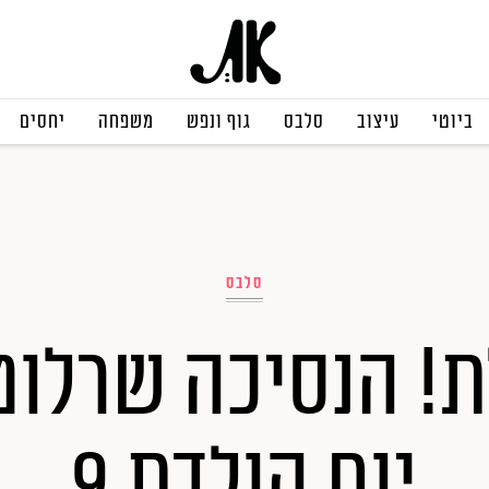
ביוטי
עיצוב
סלבס
גוף ונפש
משפחה
יחסים
סלבס
ת! הנסיכה שרלוט
יום הולדת 9