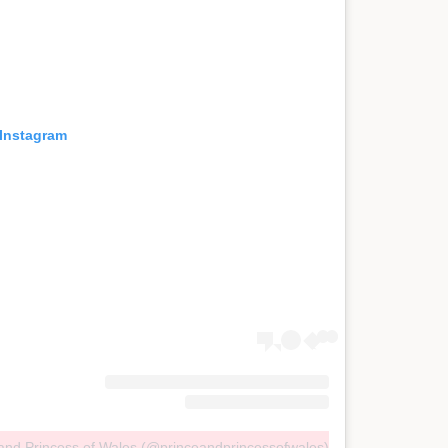
 Instagram
 and Princess of Wales (@princeandprincessofwales)