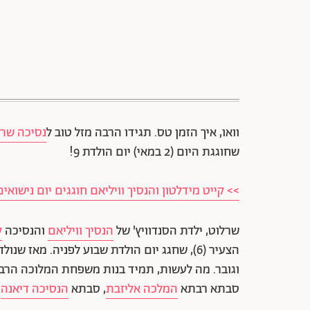
וואו, איך הזמן טס. תגידו הרבה מזל טוב ל
נסיכה שרל
שחוגגת היום (2 במאי) יום הולדת 9!
>> קייט מידלטון והנסיך וויליאם חוגגים יום נישואים
שרלוט, ילדת הסנדוויץ' של
הנסיך וויליאם
והנסיכה
ק
הצעיר (6), שחגג יום הולדת שבוע לפניה. מאז
וגובר. מה לעשות, תמיד בנות משפחת המלוכה הרבה
סבתא רבתא
המלכה אליזבת
, סבתא
הנסיכה דיאנה
,