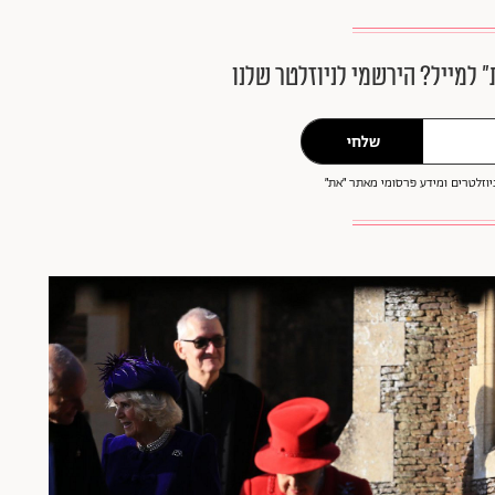
״ למייל? הירשמי לניוזלטר שלנו
שלחי
וזלטרים ומידע פרסומי מאתר ״את״