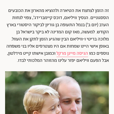
זה הזמן לצחצח את הטיארה ולהוציא מהארון את הכובעים
הססגוניים. הנסיך וויליאם, דוכס קיימברידג', צפוי לנחות
הערב (יום ב') בנמל התעופה בן גוריון לביקור היסטורי בארץ
הקודש. למעשה, מאז קום המדינה לא ביקר בישראל בן
מלוכה בריטי ו-וויליאם הבין שהגיע הזמן לתקן את העוול.
באופן אישי היינו שמחות אם היו מצטרפים אליו בני משפחה
נוספים כמו
הגיסה מייגן מרקל
וכמובן אישתו קייט מידלטון,
אבל הפעם וויליאם יפזר עלינו מהזוהר המלכותי לבדו.