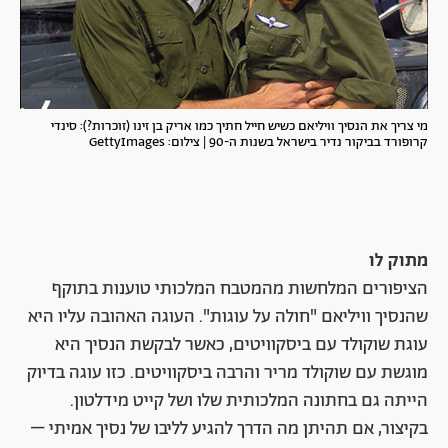
מי צריך את הנסיך וויליאם כשיש חייל חתיך כמו אריק בן זינו (זוכרות?): סינדי
קרופורד בביקור נדיר בישראל בשנות ה-90 | צילום: GettyImages
מתוק לו
הציפורים המלחשות מהמטבח המלכותי טוענות בתוקף
שהנסיך וויליאם "חולה על עוגות". העוגה האהובה עליו היא
עוגת שוקולד עם ביסקוויטים, כאשר לבקשת הנסיך היא
מוגשת עם שוקולד מריר והרבה ביסקוויטים. כזו עוגה בדיוק
הייתה גם בחתונה המלכותית שלו ושל קייט מידלטון.
בקיצור, אם תהיתן מה הדרך להגיע לליבו של נסיך אמיתי –